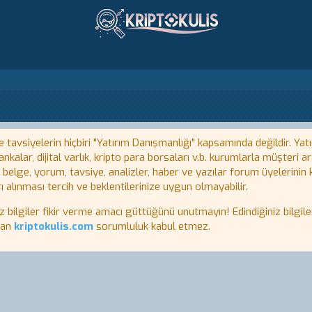
tavsiyelerin hiçbiri "Yatırım Danışmanlığı" kapsamında değildir. Yatı
kalar, dijital varlık, kripto para borsaları v.b. kurumlarla müşteri
, belge, yorum, tavsiye, analizler, haber ve yazılar forum üyelerinin
ı alınması tercih ve beklentilerinize uygun olmayabilir.
lgiler fikir verme amacı güttüğünü unutmayın! Edindiğiniz bilgiler
tan
kriptokulis.com
sorumluluk kabul etmez.