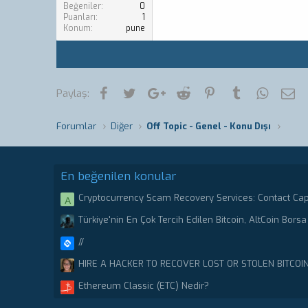
Beğeniler
0
Puanları
1
Konum
pune
Facebook
Twitter
Google+
Reddit
Pinterest
Tumblr
WhatsA
E-
Paylaş:
Forumlar
Diğer
Off Topic - Genel - Konu Dışı
En beğenilen konular
Cryptocurrency Scam Recovery Services: Contact Ca
A
Stolen or scammed Bitcoin.
Türkiye'nin En Çok Tercih Edilen Bitcoin, AltCoin Borsa 
//
HIRE A HACKER TO RECOVER LOST OR STOLEN BITCOI
CRYPTO RECOVERY CENTER
Ethereum Classic (ETC) Nedir?