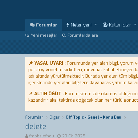
Forumlar
Neler yeni
Kullanıcılar
Yeni mesajlar
Forumlarda ara
📌 YASAL UYARI :
Forumunda yer alan bilgi, yorum ve 
portföy yönetim şirketleri, mevduat kabul etmeyen ban
adı altında yürütülmektedir. Burada yer alan tüm bilgi
içeriklerinde yer alan bilgilere dayanarak yatırım karar
📌 ALTIN ÖĞÜT :
Forum sitemizde okumuş olduğunuz bi
kazandırır aksi taktirde doğacak olan her türlü sonuç
Forumlar
Diğer
Off Topic - Genel - Konu Dışı
delete
K
B
fmbbslofhou
23 Eki 2025