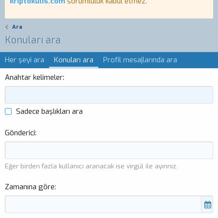
kriptokulis.com
sorumluluk kabul etmez.
Ara
Konuları ara
Her şeyi ara
Konuları ara
Profil mesajlarında ara
Anahtar kelimeler
Sadece başlıkları ara
Gönderici
Eğer birden fazla kullanıcı aranacak ise virgül ile ayırınız.
Zamanına göre