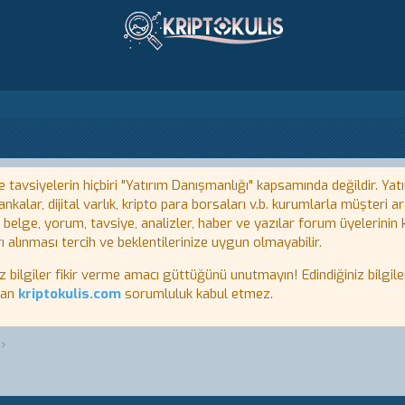
tavsiyelerin hiçbiri "Yatırım Danışmanlığı" kapsamında değildir. Yatı
kalar, dijital varlık, kripto para borsaları v.b. kurumlarla müşteri
, belge, yorum, tavsiye, analizler, haber ve yazılar forum üyelerinin
ı alınması tercih ve beklentilerinize uygun olmayabilir.
lgiler fikir verme amacı güttüğünü unutmayın! Edindiğiniz bilgiler
tan
kriptokulis.com
sorumluluk kabul etmez.