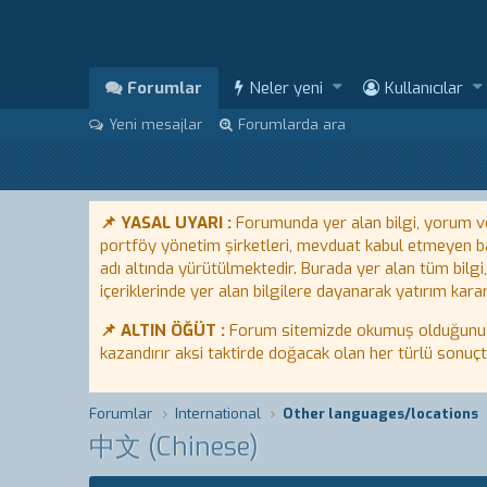
Forumlar
Neler yeni
Kullanıcılar
Yeni mesajlar
Forumlarda ara
📌 YASAL UYARI :
Forumunda yer alan bilgi, yorum ve 
portföy yönetim şirketleri, mevduat kabul etmeyen ban
adı altında yürütülmektedir. Burada yer alan tüm bilgi
içeriklerinde yer alan bilgilere dayanarak yatırım karar
📌 ALTIN ÖĞÜT :
Forum sitemizde okumuş olduğunuz bi
kazandırır aksi taktirde doğacak olan her türlü sonuç
Forumlar
International
Other languages/locations
中文 (Chinese)