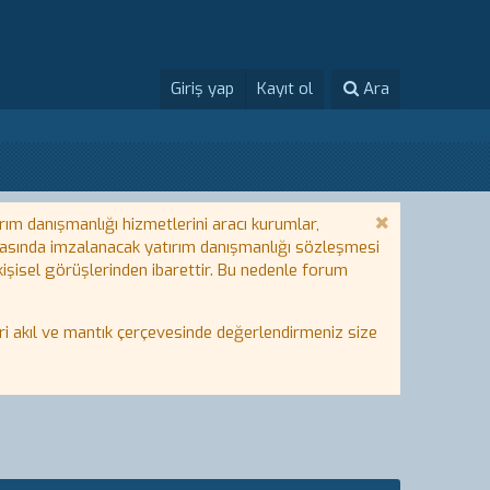
Giriş yap
Kayıt ol
Ara
rım danışmanlığı hizmetlerini aracı kurumlar,
 arasında imzalanacak yatırım danışmanlığı sözleşmesi
 kişisel görüşlerinden ibarettir. Bu nedenle forum
i akıl ve mantık çerçevesinde değerlendirmeniz size