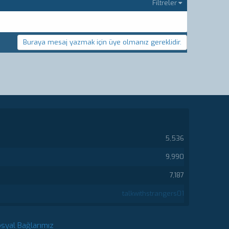
Filtreler
Buraya mesaj yazmak için üye olmanız gereklidir.
5,536
9,990
7,187
talkwithstrangers01
syal Bağlarımız