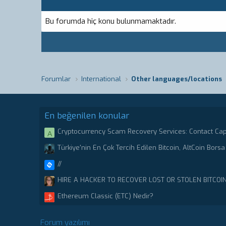
Bu forumda hiç konu bulunmamaktadır.
Forumlar
International
Other languages/locations
En beğenilen konular
Cryptocurrency Scam Recovery Services: Contact Ca
A
Stolen or scammed Bitcoin.
Türkiye'nin En Çok Tercih Edilen Bitcoin, AltCoin Borsa 
//
HIRE A HACKER TO RECOVER LOST OR STOLEN BITCOI
CRYPTO RECOVERY CENTER
Ethereum Classic (ETC) Nedir?
Forum yazılımı