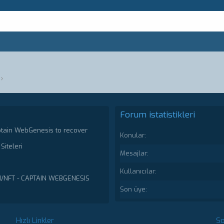
Forum istatistikleri
ptain WebGenesis to recover
Konular
Siteleri
Mesajlar
Kullanıcılar
N/NFT - CAPTAIN WEBGENESIS
Son üye
Hızlı Linkler
So