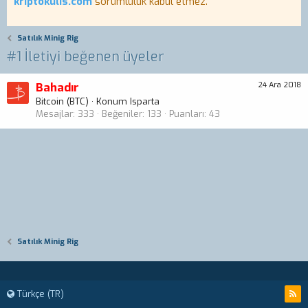
kriptokulis.com
sorumluluk kabul etmez.
Satılık Minig Rig
#1 İletiyi beğenen üyeler
Bahadır
24 Ara 2018
Bitcoin (BTC)
·
Konum
Isparta
Mesajlar
333
Beğeniler
133
Puanları
43
Satılık Minig Rig
Türkçe (TR)