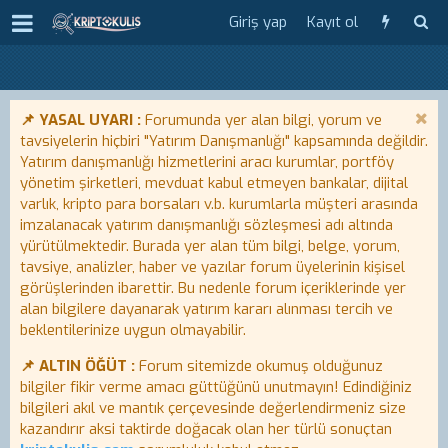
Giriş yap
Kayıt ol
📌 YASAL UYARI :
Forumunda yer alan bilgi, yorum ve
tavsiyelerin hiçbiri "Yatırım Danışmanlığı" kapsamında değildir.
Yatırım danışmanlığı hizmetlerini aracı kurumlar, portföy
yönetim şirketleri, mevduat kabul etmeyen bankalar, dijital
varlık, kripto para borsaları v.b. kurumlarla müşteri arasında
imzalanacak yatırım danışmanlığı sözleşmesi adı altında
yürütülmektedir. Burada yer alan tüm bilgi, belge, yorum,
tavsiye, analizler, haber ve yazılar forum üyelerinin kişisel
görüşlerinden ibarettir. Bu nedenle forum içeriklerinde yer
alan bilgilere dayanarak yatırım kararı alınması tercih ve
beklentilerinize uygun olmayabilir.
📌 ALTIN ÖĞÜT :
Forum sitemizde okumuş olduğunuz
bilgiler fikir verme amacı güttüğünü unutmayın! Edindiğiniz
bilgileri akıl ve mantık çerçevesinde değerlendirmeniz size
kazandırır aksi taktirde doğacak olan her türlü sonuçtan