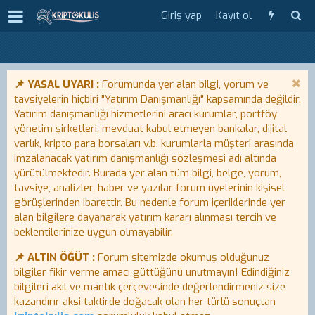
Giriş yap
Kayıt ol
📌 YASAL UYARI :
Forumunda yer alan bilgi, yorum ve
tavsiyelerin hiçbiri "Yatırım Danışmanlığı" kapsamında değildir.
Yatırım danışmanlığı hizmetlerini aracı kurumlar, portföy
yönetim şirketleri, mevduat kabul etmeyen bankalar, dijital
varlık, kripto para borsaları v.b. kurumlarla müşteri arasında
imzalanacak yatırım danışmanlığı sözleşmesi adı altında
yürütülmektedir. Burada yer alan tüm bilgi, belge, yorum,
tavsiye, analizler, haber ve yazılar forum üyelerinin kişisel
görüşlerinden ibarettir. Bu nedenle forum içeriklerinde yer
alan bilgilere dayanarak yatırım kararı alınması tercih ve
beklentilerinize uygun olmayabilir.
📌 ALTIN ÖĞÜT :
Forum sitemizde okumuş olduğunuz
bilgiler fikir verme amacı güttüğünü unutmayın! Edindiğiniz
bilgileri akıl ve mantık çerçevesinde değerlendirmeniz size
kazandırır aksi taktirde doğacak olan her türlü sonuçtan