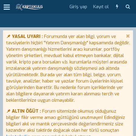
Giriş yap
Kayıt ol
📌 YASAL UYARI :
Forumunda yer alan bilgi, yorum ve
tavsiyelerin hiçbiri "Yatırım Danışmanlığı" kapsamında değildir.
Yatırım danışmanlığı hizmetlerini aracı kurumlar, portföy
yönetim şirketleri, mevduat kabul etmeyen bankalar, dijital
varlık, kripto para borsaları v.b. kurumlarla müşteri arasında
imzalanacak yatırım danışmanlığı sözleşmesi adı altında
yürütülmektedir. Burada yer alan tüm bilgi, belge, yorum,
tavsiye, analizler, haber ve yazılar forum üyelerinin kişisel
görüşlerinden ibarettir. Bu nedenle forum içeriklerinde yer
alan bilgilere dayanarak yatırım kararı alınması tercih ve
beklentilerinize uygun olmayabilir.
📌 ALTIN ÖĞÜT :
Forum sitemizde okumuş olduğunuz
bilgiler fikir verme amacı güttüğünü unutmayın! Edindiğiniz
bilgileri akıl ve mantık çerçevesinde değerlendirmeniz size
kazandırır aksi taktirde doğacak olan her türlü sonuçtan