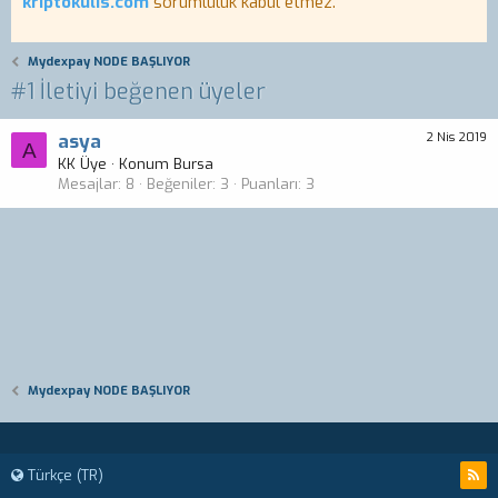
kriptokulis.com
sorumluluk kabul etmez.
Mydexpay NODE BAŞLIYOR
#1 İletiyi beğenen üyeler
asya
2 Nis 2019
A
KK Üye
·
Konum
Bursa
Mesajlar
8
Beğeniler
3
Puanları
3
Mydexpay NODE BAŞLIYOR
Türkçe (TR)