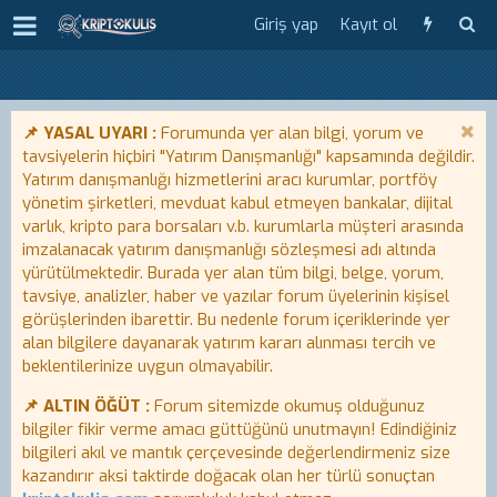
Giriş yap
Kayıt ol
📌 YASAL UYARI :
Forumunda yer alan bilgi, yorum ve
tavsiyelerin hiçbiri "Yatırım Danışmanlığı" kapsamında değildir.
Yatırım danışmanlığı hizmetlerini aracı kurumlar, portföy
yönetim şirketleri, mevduat kabul etmeyen bankalar, dijital
varlık, kripto para borsaları v.b. kurumlarla müşteri arasında
imzalanacak yatırım danışmanlığı sözleşmesi adı altında
yürütülmektedir. Burada yer alan tüm bilgi, belge, yorum,
tavsiye, analizler, haber ve yazılar forum üyelerinin kişisel
görüşlerinden ibarettir. Bu nedenle forum içeriklerinde yer
alan bilgilere dayanarak yatırım kararı alınması tercih ve
beklentilerinize uygun olmayabilir.
📌 ALTIN ÖĞÜT :
Forum sitemizde okumuş olduğunuz
bilgiler fikir verme amacı güttüğünü unutmayın! Edindiğiniz
bilgileri akıl ve mantık çerçevesinde değerlendirmeniz size
kazandırır aksi taktirde doğacak olan her türlü sonuçtan