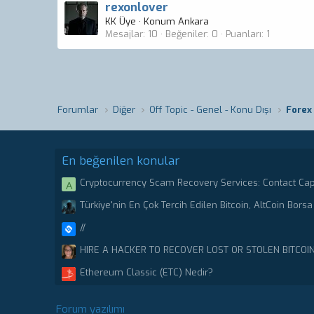
rexonlover
KK Üye
·
Konum
Ankara
Mesajlar
10
Beğeniler
0
Puanları
1
Forumlar
Diğer
Off Topic - Genel - Konu Dışı
En beğenilen konular
Cryptocurrency Scam Recovery Services: Contact Ca
A
Stolen or scammed Bitcoin.
Türkiye'nin En Çok Tercih Edilen Bitcoin, AltCoin Borsa 
//
HIRE A HACKER TO RECOVER LOST OR STOLEN BITCOI
CRYPTO RECOVERY CENTER
Ethereum Classic (ETC) Nedir?
Forum yazılımı