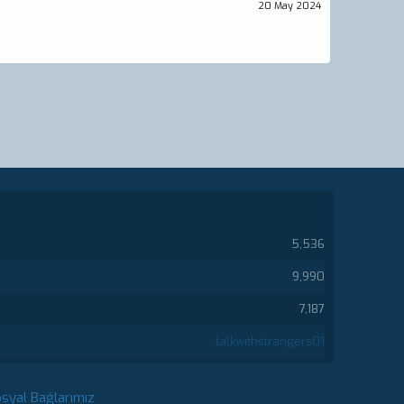
20 May 2024
5,536
9,990
7,187
talkwithstrangers01
syal Bağlarımız