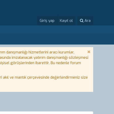
Giriş yap
Kayıt ol
Ara
rım danışmanlığı hizmetlerini aracı kurumlar,
 arasında imzalanacak yatırım danışmanlığı sözleşmesi
 kişisel görüşlerinden ibarettir. Bu nedenle forum
i akıl ve mantık çerçevesinde değerlendirmeniz size