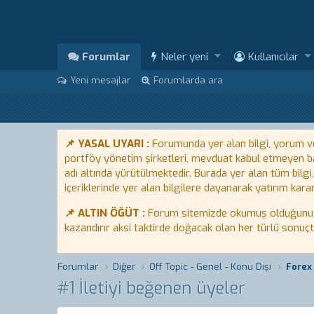
Forumlar
Neler yeni
Kullanıcılar
Yeni mesajlar
Forumlarda ara
📌 YASAL UYARI :
Forumunda yer alan bilgi, yorum ve 
portföy yönetim şirketleri, mevduat kabul etmeyen ban
adı altında yürütülmektedir. Burada yer alan tüm bilgi
içeriklerinde yer alan bilgilere dayanarak yatırım karar
📌 ALTIN ÖĞÜT :
Forum sitemizde okumuş olduğunuz bi
kazandırır aksi taktirde doğacak olan her türlü sonuç
Forumlar
Diğer
Off Topic - Genel - Konu Dışı
#1 İletiyi beğenen üyeler