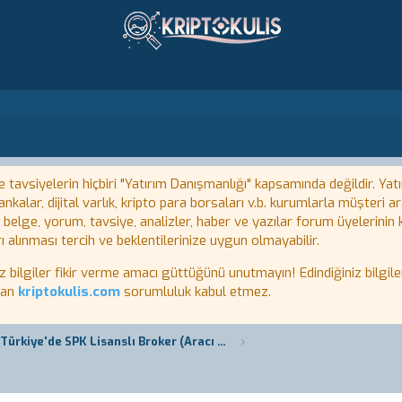
tavsiyelerin hiçbiri "Yatırım Danışmanlığı" kapsamında değildir. Yatı
kalar, dijital varlık, kripto para borsaları v.b. kurumlarla müşteri
, belge, yorum, tavsiye, analizler, haber ve yazılar forum üyelerinin
ı alınması tercih ve beklentilerinize uygun olmayabilir.
lgiler fikir verme amacı güttüğünü unutmayın! Edindiğiniz bilgiler
tan
kriptokulis.com
sorumluluk kabul etmez.
Forex Türkiye'de SPK Lisanslı Broker (Aracı Kurumlar) Listesi