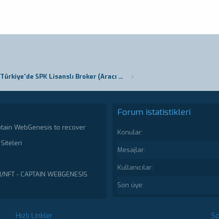
Forex Türkiye'de SPK Lisanslı Broker (Aracı Kurumlar) Listesi
Forum istatistikleri
ptain WebGenesis to recover
Konular
Siteleri
Mesajlar
Kullanıcılar
N/NFT - CAPTAIN WEBGENESIS
Son üye
Hızlı Linkler
So