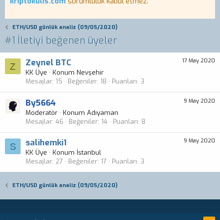
kriptokulis.com
sorumluluk kabul etmez.
ETH/USD günlük analiz (09/05/2020)
#1 İletiyi beğenen üyeler
Zeynel BTC
17 May 2020
Z
KK Üye
·
Konum
Nevşehir
Mesajlar
15
Beğeniler
18
Puanları
3
By5664
9 May 2020
Moderatör
·
Konum
Adıyaman
Mesajlar
46
Beğeniler
14
Puanları
8
salihemki1
9 May 2020
S
KK Üye
·
Konum
İstanbul
Mesajlar
27
Beğeniler
17
Puanları
3
ETH/USD günlük analiz (09/05/2020)