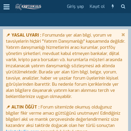
Giriş yap
Kayıt ol
📌 YASAL UYARI :
Forumunda yer alan bilgi, yorum ve
tavsiyelerin hiçbiri "Yatırım Danışmanlığı" kapsamında değildir.
Yatırım danışmanlığı hizmetlerini aracı kurumlar, portföy
yönetim şirketleri, mevduat kabul etmeyen bankalar, dijital
varlık, kripto para borsaları v.b. kurumlarla müşteri arasında
imzalanacak yatırım danışmanlığı sözleşmesi adı altında
yürütülmektedir. Burada yer alan tüm bilgi, belge, yorum,
tavsiye, analizler, haber ve yazılar forum üyelerinin kişisel
görüşlerinden ibarettir. Bu nedenle forum içeriklerinde yer
alan bilgilere dayanarak yatırım kararı alınması tercih ve
beklentilerinize uygun olmayabilir.
📌 ALTIN ÖĞÜT :
Forum sitemizde okumuş olduğunuz
bilgiler fikir verme amacı güttüğünü unutmayın! Edindiğiniz
bilgileri akıl ve mantık çerçevesinde değerlendirmeniz size
kazandırır aksi taktirde doğacak olan her türlü sonuçtan