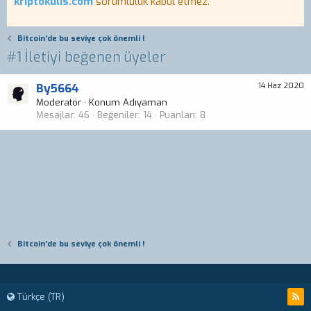
kriptokulis.com
sorumluluk kabul etmez.
Bitcoin'de bu seviye çok önemli !
#1 İletiyi beğenen üyeler
By5664
14 Haz 2020
Moderatör
·
Konum
Adıyaman
Mesajlar
46
Beğeniler
14
Puanları
8
Bitcoin'de bu seviye çok önemli !
Türkçe (TR)