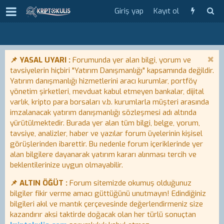
Giriş yap
Kayıt ol
📌 YASAL UYARI :
Forumunda yer alan bilgi, yorum ve
tavsiyelerin hiçbiri "Yatırım Danışmanlığı" kapsamında değildir.
Yatırım danışmanlığı hizmetlerini aracı kurumlar, portföy
yönetim şirketleri, mevduat kabul etmeyen bankalar, dijital
varlık, kripto para borsaları v.b. kurumlarla müşteri arasında
imzalanacak yatırım danışmanlığı sözleşmesi adı altında
yürütülmektedir. Burada yer alan tüm bilgi, belge, yorum,
tavsiye, analizler, haber ve yazılar forum üyelerinin kişisel
görüşlerinden ibarettir. Bu nedenle forum içeriklerinde yer
alan bilgilere dayanarak yatırım kararı alınması tercih ve
beklentilerinize uygun olmayabilir.
📌 ALTIN ÖĞÜT :
Forum sitemizde okumuş olduğunuz
bilgiler fikir verme amacı güttüğünü unutmayın! Edindiğiniz
bilgileri akıl ve mantık çerçevesinde değerlendirmeniz size
kazandırır aksi taktirde doğacak olan her türlü sonuçtan