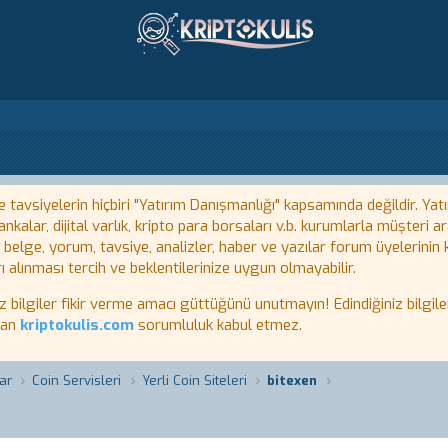
tavsiyelerin hiçbiri "Yatırım Danışmanlığı" kapsamında değildir. Yatı
kalar, dijital varlık, kripto para borsaları v.b. kurumlarla müşteri
, belge, yorum, tavsiye, analizler, haber ve yazılar forum üyelerinin
ı alınması tercih ve beklentilerinize uygun olmayabilir.
lgiler fikir verme amacı güttüğünü unutmayın! Edindiğiniz bilgiler
tan
kriptokulis.com
sorumluluk kabul etmez.
ar
Coin Servisleri
Yerli Coin Siteleri
bitexen