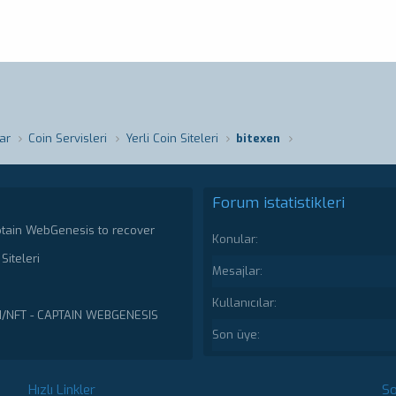
ar
Coin Servisleri
Yerli Coin Siteleri
bitexen
Forum istatistikleri
ptain WebGenesis to recover
Konular
Siteleri
Mesajlar
Kullanıcılar
N/NFT - CAPTAIN WEBGENESIS
Son üye
Hızlı Linkler
So