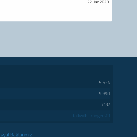
22 Haz 2020
5,536
9,990
7,187
talkwithstrangers01
syal Bağlarımız