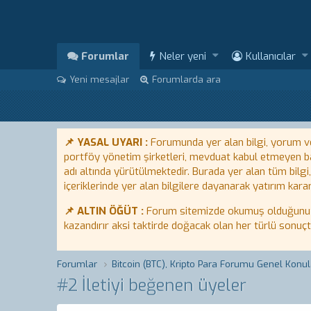
Forumlar
Neler yeni
Kullanıcılar
Yeni mesajlar
Forumlarda ara
📌 YASAL UYARI :
Forumunda yer alan bilgi, yorum ve 
portföy yönetim şirketleri, mevduat kabul etmeyen ban
adı altında yürütülmektedir. Burada yer alan tüm bilgi
içeriklerinde yer alan bilgilere dayanarak yatırım karar
📌 ALTIN ÖĞÜT :
Forum sitemizde okumuş olduğunuz bi
kazandırır aksi taktirde doğacak olan her türlü sonuç
Forumlar
Bitcoin (BTC), Kripto Para Forumu Genel Konul
#2 İletiyi beğenen üyeler