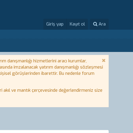
Giriş yap
Kayıt ol
Ara
rım danışmanlığı hizmetlerini aracı kurumlar,
 arasında imzalanacak yatırım danışmanlığı sözleşmesi
 kişisel görüşlerinden ibarettir. Bu nedenle forum
i akıl ve mantık çerçevesinde değerlendirmeniz size