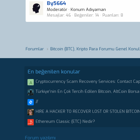
By5664
Moderatör
·
Konum
Adıyaman
Mesajlar
46
Beğeniler
14
Puanları
8
Forumlar
Bitcoin (BTC), Kripto Para Forumu Genel Konul
En beğenilen konular
Cryptocurrency Scam Recovery Services: Contact Ca
A
Stolen or scammed Bitcoin.
Türkiye'nin En Çok Tercih Edilen Bitcoin, AltCoin Borsa 
//
HIRE A HACKER TO RECOVER LOST OR STOLEN BITCOI
CRYPTO RECOVERY CENTER
Ethereum Classic (ETC) Nedir?
Forum yazılımı