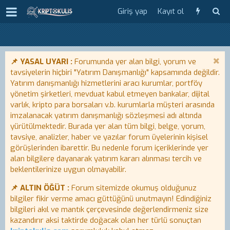
Giriş yap
Kayıt ol
📌 YASAL UYARI :
Forumunda yer alan bilgi, yorum ve
tavsiyelerin hiçbiri "Yatırım Danışmanlığı" kapsamında değildir.
Yatırım danışmanlığı hizmetlerini aracı kurumlar, portföy
yönetim şirketleri, mevduat kabul etmeyen bankalar, dijital
varlık, kripto para borsaları v.b. kurumlarla müşteri arasında
imzalanacak yatırım danışmanlığı sözleşmesi adı altında
yürütülmektedir. Burada yer alan tüm bilgi, belge, yorum,
tavsiye, analizler, haber ve yazılar forum üyelerinin kişisel
görüşlerinden ibarettir. Bu nedenle forum içeriklerinde yer
alan bilgilere dayanarak yatırım kararı alınması tercih ve
beklentilerinize uygun olmayabilir.
📌 ALTIN ÖĞÜT :
Forum sitemizde okumuş olduğunuz
bilgiler fikir verme amacı güttüğünü unutmayın! Edindiğiniz
bilgileri akıl ve mantık çerçevesinde değerlendirmeniz size
kazandırır aksi taktirde doğacak olan her türlü sonuçtan