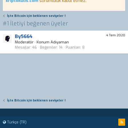
kriptokulis.com
sorumluluk kabul etmez.
İşte Bitcoin için beklenen seviyeler !
#1 İletiyi beğenen üyeler
By5664
4 Tem 2020
Moderatör
·
Konum
Adıyaman
Mesajlar
46
Beğeniler
14
Puanları
8
İşte Bitcoin için beklenen seviyeler !
Türkçe (TR)