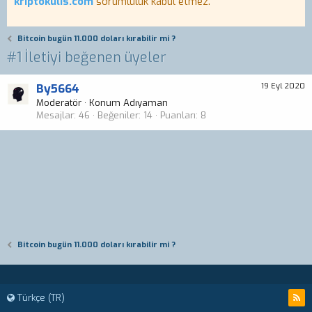
kriptokulis.com
sorumluluk kabul etmez.
Bitcoin bugün 11.000 doları kırabilir mi ?
#1 İletiyi beğenen üyeler
By5664
19 Eyl 2020
Moderatör
·
Konum
Adıyaman
Mesajlar
46
Beğeniler
14
Puanları
8
Bitcoin bugün 11.000 doları kırabilir mi ?
Türkçe (TR)