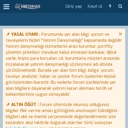
Giriş yap
Kayıt ol
📌 YASAL UYARI :
Forumunda yer alan bilgi, yorum ve
tavsiyelerin hiçbiri "Yatırım Danışmanlığı" kapsamında değildir.
Yatırım danışmanlığı hizmetlerini aracı kurumlar, portföy
yönetim şirketleri, mevduat kabul etmeyen bankalar, dijital
varlık, kripto para borsaları v.b. kurumlarla müşteri arasında
imzalanacak yatırım danışmanlığı sözleşmesi adı altında
yürütülmektedir. Burada yer alan tüm bilgi, belge, yorum,
tavsiye, analizler, haber ve yazılar forum üyelerinin kişisel
görüşlerinden ibarettir. Bu nedenle forum içeriklerinde yer
alan bilgilere dayanarak yatırım kararı alınması tercih ve
beklentilerinize uygun olmayabilir.
📌 ALTIN ÖĞÜT :
Forum sitemizde okumuş olduğunuz
bilgiler fikir verme amacı güttüğünü unutmayın! Edindiğiniz
bilgileri akıl ve mantık çerçevesinde değerlendirmeniz size
kazandırır aksi taktirde doğacak olan her türlü sonuçtan