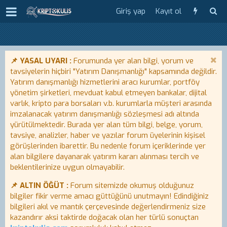
Giriş yap
Kayıt ol
📌 YASAL UYARI :
Forumunda yer alan bilgi, yorum ve
tavsiyelerin hiçbiri "Yatırım Danışmanlığı" kapsamında değildir.
Yatırım danışmanlığı hizmetlerini aracı kurumlar, portföy
yönetim şirketleri, mevduat kabul etmeyen bankalar, dijital
varlık, kripto para borsaları v.b. kurumlarla müşteri arasında
imzalanacak yatırım danışmanlığı sözleşmesi adı altında
yürütülmektedir. Burada yer alan tüm bilgi, belge, yorum,
tavsiye, analizler, haber ve yazılar forum üyelerinin kişisel
görüşlerinden ibarettir. Bu nedenle forum içeriklerinde yer
alan bilgilere dayanarak yatırım kararı alınması tercih ve
beklentilerinize uygun olmayabilir.
📌 ALTIN ÖĞÜT :
Forum sitemizde okumuş olduğunuz
bilgiler fikir verme amacı güttüğünü unutmayın! Edindiğiniz
bilgileri akıl ve mantık çerçevesinde değerlendirmeniz size
kazandırır aksi taktirde doğacak olan her türlü sonuçtan