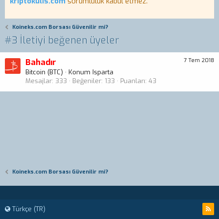
kriptokulis.com
sorumluluk kabul etmez.
Koineks.com Borsası Güvenilir mi?
#3 İletiyi beğenen üyeler
Bahadır
7 Tem 2018
Bitcoin (BTC)
·
Konum
Isparta
Mesajlar
333
Beğeniler
133
Puanları
43
Koineks.com Borsası Güvenilir mi?
Türkçe (TR)