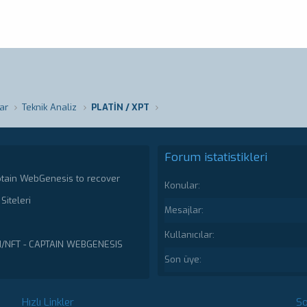
ar
Teknik Analiz
PLATİN / XPT
Forum istatistikleri
ptain WebGenesis to recover
Konular
Siteleri
Mesajlar
Kullanıcılar
N/NFT - CAPTAIN WEBGENESIS
Son üye
Hızlı Linkler
So