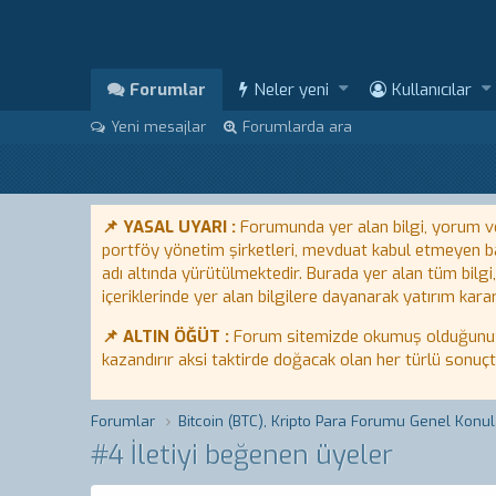
Forumlar
Neler yeni
Kullanıcılar
Yeni mesajlar
Forumlarda ara
📌 YASAL UYARI :
Forumunda yer alan bilgi, yorum ve 
portföy yönetim şirketleri, mevduat kabul etmeyen ban
adı altında yürütülmektedir. Burada yer alan tüm bilgi
içeriklerinde yer alan bilgilere dayanarak yatırım karar
📌 ALTIN ÖĞÜT :
Forum sitemizde okumuş olduğunuz bi
kazandırır aksi taktirde doğacak olan her türlü sonuç
Forumlar
Bitcoin (BTC), Kripto Para Forumu Genel Konul
#4 İletiyi beğenen üyeler