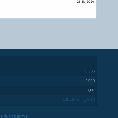
25 Eki 2024
5,536
9,990
7,187
talkwithstrangers01
syal Bağlarımız