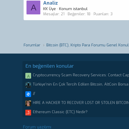
Analiz
A
KK Üye
·
Konum
istanbul
Mesajlar
21
Beğeniler
18
Puanları
3
Forumlar
Bitcoin (BTC), Kripto Para Forumu Genel Konul
En beğenilen konular
Cryptocurrency Scam Recovery Services: Contact Ca
A
Stolen or scammed Bitcoin.
Türkiye'nin En Çok Tercih Edilen Bitcoin, AltCoin Borsa 
//
HIRE A HACKER TO RECOVER LOST OR STOLEN BITCOI
CRYPTO RECOVERY CENTER
Ethereum Classic (ETC) Nedir?
Forum yazılımı