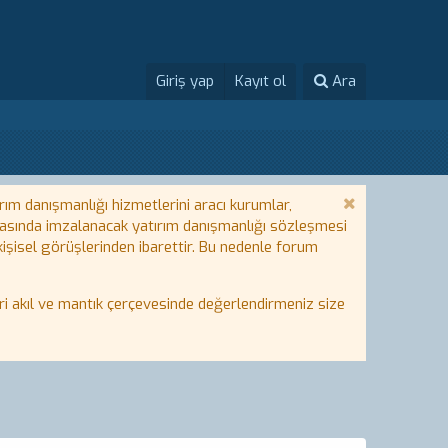
Giriş yap
Kayıt ol
Ara
rım danışmanlığı hizmetlerini aracı kurumlar,
 arasında imzalanacak yatırım danışmanlığı sözleşmesi
 kişisel görüşlerinden ibarettir. Bu nedenle forum
i akıl ve mantık çerçevesinde değerlendirmeniz size