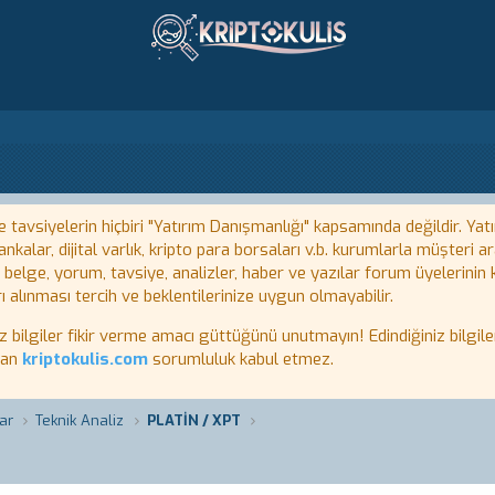
tavsiyelerin hiçbiri "Yatırım Danışmanlığı" kapsamında değildir. Yatı
kalar, dijital varlık, kripto para borsaları v.b. kurumlarla müşteri
, belge, yorum, tavsiye, analizler, haber ve yazılar forum üyelerinin
ı alınması tercih ve beklentilerinize uygun olmayabilir.
lgiler fikir verme amacı güttüğünü unutmayın! Edindiğiniz bilgiler
tan
kriptokulis.com
sorumluluk kabul etmez.
ar
Teknik Analiz
PLATİN / XPT