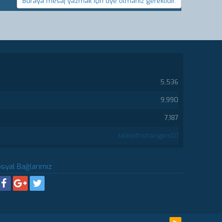
Buraya mesaj yazmak için üye olmanız gereklidir.
5,536
9,990
7,187
talkwithstrangers01
syal Bağlarımız