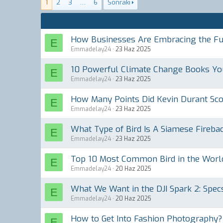
1
2
3
…
6
Sonraki
How Businesses Are Embracing the Fu
E
Emmadelay24
23 Haz 2025
10 Powerful Climate Change Books Yo
E
Emmadelay24
23 Haz 2025
How Many Points Did Kevin Durant Sc
E
Emmadelay24
23 Haz 2025
What Type of Bird Is A Siamese Fireba
E
Emmadelay24
23 Haz 2025
Top 10 Most Common Bird in the Worl
E
Emmadelay24
20 Haz 2025
What We Want in the DJI Spark 2: Spe
E
Emmadelay24
20 Haz 2025
How to Get Into Fashion Photography?
E