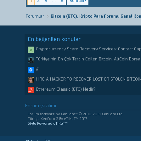
1
2
3
…
6
Sonraki
Forumlar
En beğenilen konular
Cryptocurrency Scam Recovery Services: Contact Ca
A
Stolen or scammed Bitcoin.
Türkiye'nin En Çok Tercih Edilen Bitcoin, AltCoin Borsa 
//
HIRE A HACKER TO RECOVER LOST OR STOLEN BITCOI
CRYPTO RECOVERY CENTER
Ethereum Classic (ETC) Nedir?
Forum yazılımı
Forum software by XenForo™
© 2010-2018 XenForo Ltd.
Türkçe XenForo 2
By eTiKeT™ 2017
Style Powered eTiKeT™