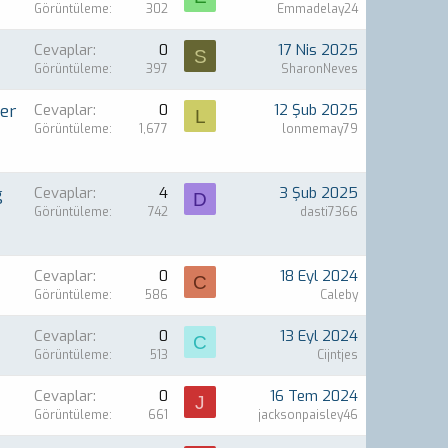
Görüntüleme
302
Emmadelay24
Cevaplar
0
17 Nis 2025
S
Görüntüleme
397
SharonNeves
er
Cevaplar
0
12 Şub 2025
L
Görüntüleme
1,677
lonmemay79
g
Cevaplar
4
3 Şub 2025
D
Görüntüleme
742
dasti7366
Cevaplar
0
18 Eyl 2024
C
Görüntüleme
586
Caleby
Cevaplar
0
13 Eyl 2024
C
Görüntüleme
513
Cijntjes
Cevaplar
0
16 Tem 2024
J
Görüntüleme
661
jacksonpaisley46