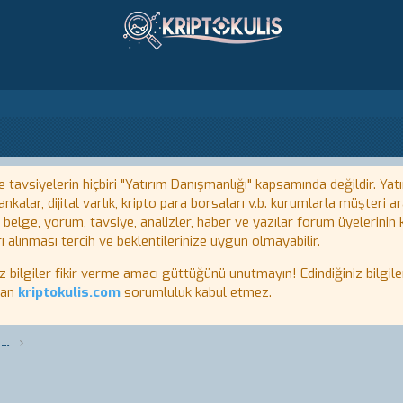
tavsiyelerin hiçbiri "Yatırım Danışmanlığı" kapsamında değildir. Yatı
kalar, dijital varlık, kripto para borsaları v.b. kurumlarla müşteri
, belge, yorum, tavsiye, analizler, haber ve yazılar forum üyelerinin
ı alınması tercih ve beklentilerinize uygun olmayabilir.
lgiler fikir verme amacı güttüğünü unutmayın! Edindiğiniz bilgiler
tan
kriptokulis.com
sorumluluk kabul etmez.
Bitcoin (BTC), Kripto Para Forumu Genel Konular