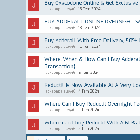
Buy Oxycodone Online & Get Exclusive
J
jacksonpaisley46
15 Tem 2024
BUY ADDERALL ONLINE OVERNIGHT S
J
jacksonpaisley46
13 Tem 2024
Buy Adderall With Free Delivery, 50% 
J
jacksonpaisley46
10 Tem 2024
Where, When & How Can I Buy Adderall 
J
Transaction}
jacksonpaisley46
6 Tem 2024
Reductil Is Now Available At A Very Lo
J
jacksonpaisley46
4 Tem 2024
Where Can I Buy Reductil Overnight Fe
J
jacksonpaisley46
3 Tem 2024
Where can I buy Reductil With A 60% 
J
jacksonpaisley46
2 Tem 2024