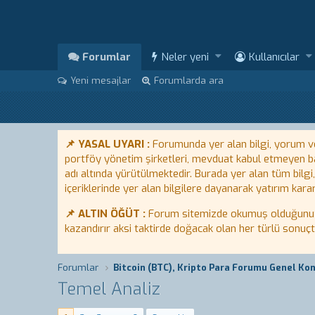
Forumlar
Neler yeni
Kullanıcılar
Yeni mesajlar
Forumlarda ara
📌 YASAL UYARI :
Forumunda yer alan bilgi, yorum ve 
portföy yönetim şirketleri, mevduat kabul etmeyen ban
adı altında yürütülmektedir. Burada yer alan tüm bilgi
içeriklerinde yer alan bilgilere dayanarak yatırım karar
📌 ALTIN ÖĞÜT :
Forum sitemizde okumuş olduğunuz bi
kazandırır aksi taktirde doğacak olan her türlü sonuç
Forumlar
Temel Analiz