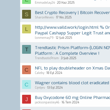
Emmadelay24
20 Haz 2025
Best Crypto Recovery | Bitcoin Recover
S
SharonNeves
17 Nis 2025
http://www.vaild.work/login.html % Or
L
Paypal Cashapp Supper Legit Trust and
lonmemay79
12 Şub 2025
Trendtastic Prism Platform-{LOGIN NO
T
Platform : A Complete Overview !
TrendtasticPrism
3 Şub 2025
NFL to play doubleheader on Xmas Day
C
Caleby
18 Eyl 2024
Wagner contains blood clot eradicated
C
Cijntjes
13 Eyl 2024
Buy Oxycodone 60 mg Online Pharmacy
J
jacksonpaisley46
16 Tem 2024