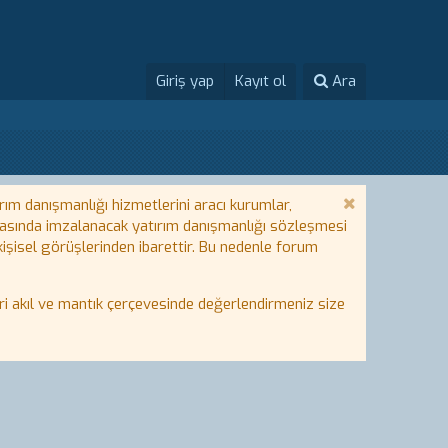
Giriş yap
Kayıt ol
Ara
rım danışmanlığı hizmetlerini aracı kurumlar,
 arasında imzalanacak yatırım danışmanlığı sözleşmesi
 kişisel görüşlerinden ibarettir. Bu nedenle forum
i akıl ve mantık çerçevesinde değerlendirmeniz size