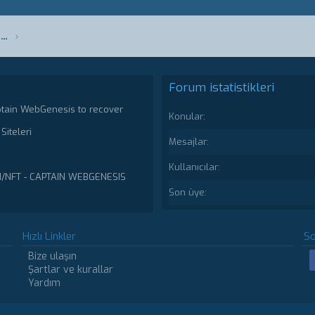
Bitcoin (BTC), Kripto Para Forumu Genel Konular
Forum istatistikleri
ptain WebGenesis to recover
Konular
Siteleri
Mesajlar
Kullanıcılar
N/NFT - CAPTAIN WEBGENESIS
Son üye
Hızlı Linkler
So
Bize ulaşın
Şartlar ve kurallar
Yardım