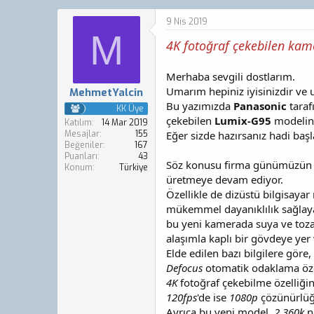
o
a
n
ş
9 Nis 2019
b
l
M
4K fotoğraf çekebilen ka
u
a
y
n
u
g
Merhaba sevgili dostlarım.
b
ı
Umarım hepiniz iyisinizdir ve
MehmetYalcin
a
ç
Bu yazımızda
Panasonic
taraf
ş
t
KK Üye
çekebilen
Lumix-G95
modeline
l
a
Katılım
14 Mar 2019
a
r
Mesajlar
155
Eğer sizde hazırsanız hadi baş
Beğeniler
167
t
i
Puanları
43
a
h
Söz konusu firma günümüzün e
Konum
Türkiye
n
i
üretmeye devam ediyor.
Özellikle de dizüstü bilgisaya
mükemmel dayanıklılık sağlay
bu yeni kamerada suya ve toz
alaşımla kaplı bir gövdeye yer
Elde edilen bazı bilgilere göre,
Defocus
otomatik odaklama öze
4K
fotoğraf çekebilme özelliğin
120fps
'de ise
1080p
çözünürlüğ
Ayrıca bu yeni model,
2.360k
n