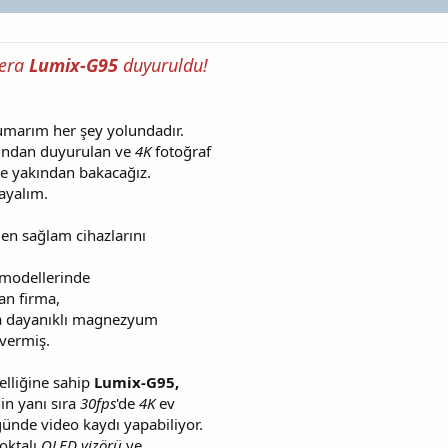
mera
Lumix-G95
duyuruldu!
 umarım her şey yolundadır.
ından duyurulan ve
4K
fotoğraf
 yakından bakacağız.
layalım.
n sağlam cihazlarını
r modellerinde
an firma,
a dayanıklı magnezyum
 vermiş.
lliğine sahip
Lumix-G95,
in yanı sıra
30fps
'de
4K
ev
ünde video kaydı yapabiliyor.
oktalı
OLED vizörü
ve