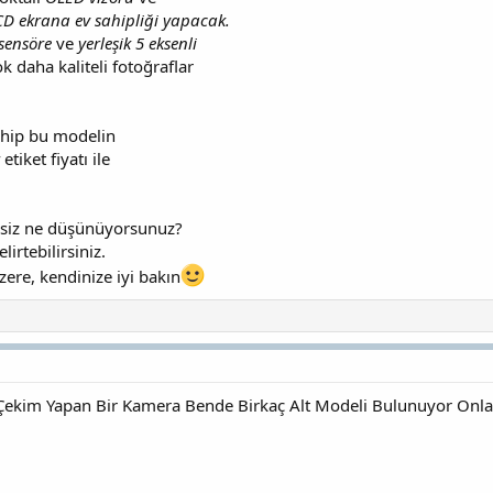
LCD ekrana ev sahipliği yapacak.
ensöre
ve
yerleşik 5 eksenli
ok daha kaliteli fotoğraflar
ahip bu modelin
etiket fiyatı ile
 siz ne düşünüyorsunuz?
irtebilirsiniz.
ere, kendinize iyi bakın
i Çekim Yapan Bir Kamera Bende Birkaç Alt Modeli Bulunuyor O