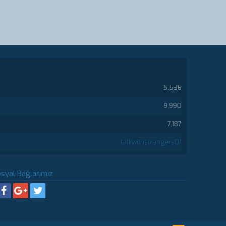
5,536
9,990
7,187
talkwithstrangers01
syal Bağlarımız