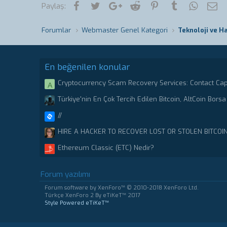
Facebook
Twitter
Google+
Reddit
Pinterest
Tumblr
WhatsA
E-
Paylaş:
Forumlar
Webmaster Genel Kategori
Teknoloji ve H
En beğenilen konular
Cryptocurrency Scam Recovery Services: Contact Ca
A
Stolen or scammed Bitcoin.
Türkiye'nin En Çok Tercih Edilen Bitcoin, AltCoin Borsa 
//
HIRE A HACKER TO RECOVER LOST OR STOLEN BITCOI
CRYPTO RECOVERY CENTER
Ethereum Classic (ETC) Nedir?
Forum yazılımı
Forum software by XenForo™
© 2010-2018 XenForo Ltd.
Türkçe XenForo 2
By eTiKeT™ 2017
Style Powered eTiKeT™