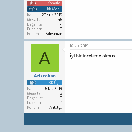
Yönetici
KK Mod.
Katılım
20 Şub 2019
Mesajlar
46
Beğeniler
14
Puanları
8
Konum
Adıyaman
16 Nis 2019
A
İyi bir inceleme olmus
Azizcoban
KK Üye
Katılım
16 Nis 2019
Mesajlar
3
Beğeniler
0
Puanları
1
Konum
Antalya