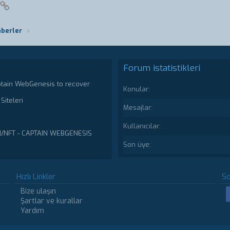
pp
posta
Link
aberler
Forum istatistikleri
ptain WebGenesis to recover
Konular
Siteleri
Mesajlar
Kullanıcılar
N/NFT - CAPTAIN WEBGENESIS
Son üye
Hızlı Linkler
So
Bize ulaşın
Şartlar ve kurallar
Yardım