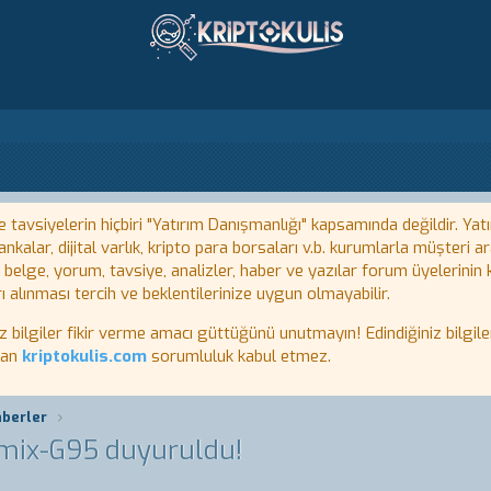
tavsiyelerin hiçbiri "Yatırım Danışmanlığı" kapsamında değildir. Yatı
kalar, dijital varlık, kripto para borsaları v.b. kurumlarla müşteri
, belge, yorum, tavsiye, analizler, haber ve yazılar forum üyelerinin
ı alınması tercih ve beklentilerinize uygun olmayabilir.
lgiler fikir verme amacı güttüğünü unutmayın! Edindiğiniz bilgiler
tan
kriptokulis.com
sorumluluk kabul etmez.
aberler
umix-G95 duyuruldu!