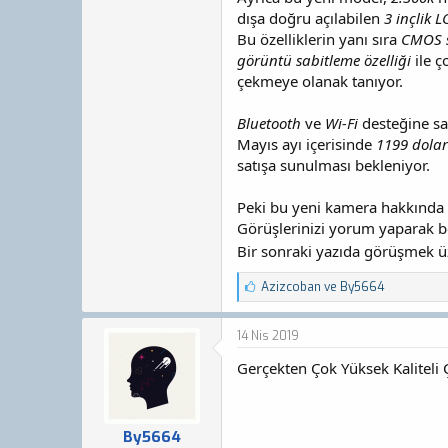
dışa doğru açılabilen
3 inçlik 
Bu özelliklerin yanı sıra
CMOS s
görüntü sabitleme özelliği
ile ç
çekmeye olanak tanıyor.
Bluetooth
ve
Wi-Fi
desteğine s
Mayıs ayı içerisinde
1199 dolar
satışa sunulması bekleniyor.
Peki bu yeni kamera hakkında
Görüşlerinizi yorum yaparak bel
Bir sonraki yazıda görüşmek üz
B
Azizcoban
ve
By5664
e
ğ
e
14 Nis 2019
n
Gerçekten Çok Yüksek Kalitel
i
l
e
r
:
By5664