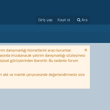
Giriş yap
Kayıt ol
Ara
rım danışmanlığı hizmetlerini aracı kurumlar,
 arasında imzalanacak yatırım danışmanlığı sözleşmesi
 kişisel görüşlerinden ibarettir. Bu nedenle forum
i akıl ve mantık çerçevesinde değerlendirmeniz size