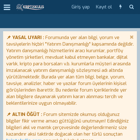
Giriş yap
Kayıt ol
📌 YASAL UYARI :
Forumunda yer alan bilgi, yorum ve
tavsiyelerin hiçbiri "Yatırım Danışmanlığı" kapsamında değildir.
Yatırım danışmanlığı hizmetlerini aracı kurumlar, portföy
yönetim şirketleri, mevduat kabul etmeyen bankalar, dijital
varlık, kripto para borsaları v.b. kurumlarla müşteri arasında
imzalanacak yatırım danışmanlığı sözleşmesi adı altında
yürütülmektedir. Burada yer alan tüm bilgi, belge, yorum,
tavsiye, analizler, haber ve yazılar forum üyelerinin kişisel
görüşlerinden ibarettir. Bu nedenle forum içeriklerinde yer
alan bilgilere dayanarak yatırım kararı alınması tercih ve
beklentilerinize uygun olmayabilir.
📌 ALTIN ÖĞÜT :
Forum sitemizde okumuş olduğunuz
bilgiler fikir verme amacı güttüğünü unutmayın! Edindiğiniz
bilgileri akıl ve mantık çerçevesinde değerlendirmeniz size
kazandırır aksi taktirde doğacak olan her türlü sonuçtan