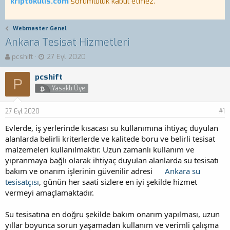
kriptokulis.com
sorumluluk kabul etmez.
Webmaster Genel
Ankara Tesisat Hizmetleri
K
B
pcshift
27 Eyl 2020
o
a
n
ş
pcshift
P
b
l
Yasaklı Üye
u
a
y
n
27 Eyl 2020
u
g
#1
b
ı
Evlerde, iş yerlerinde kısacası su kullanımına ihtiyaç duyulan
a
ç
alanlarda belirli kriterlerde ve kalitede boru ve belirli tesisat
ş
t
malzemeleri kullanılmaktır. Uzun zamanlı kullanım ve
l
a
a
r
yıpranmaya bağlı olarak ihtiyaç duyulan alanlarda su tesisatı
t
i
bakım ve onarım işlerinin güvenilir adresi
Ankara su
a
h
tesisatçısı
, günün her saati sizlere en iyi şekilde hizmet
n
i
vermeyi amaçlamaktadır.
Su tesisatına en doğru şekilde bakım onarım yapılması, uzun
yıllar boyunca sorun yaşamadan kullanım ve verimli çalışma