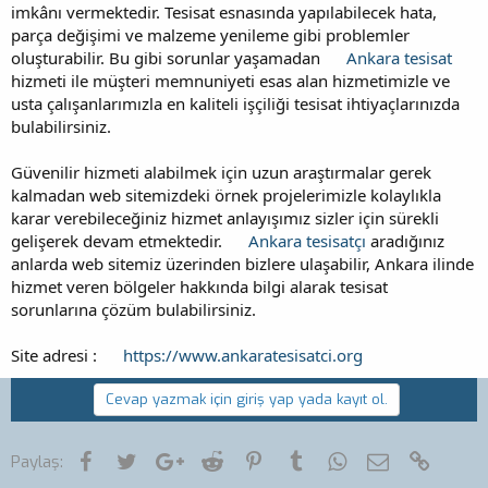
imkânı vermektedir. Tesisat esnasında yapılabilecek hata,
parça değişimi ve malzeme yenileme gibi problemler
oluşturabilir. Bu gibi sorunlar yaşamadan
Ankara tesisat
hizmeti ile müşteri memnuniyeti esas alan hizmetimizle ve
usta çalışanlarımızla en kaliteli işçiliği tesisat ihtiyaçlarınızda
bulabilirsiniz.
Güvenilir hizmeti alabilmek için uzun araştırmalar gerek
kalmadan web sitemizdeki örnek projelerimizle kolaylıkla
karar verebileceğiniz hizmet anlayışımız sizler için sürekli
gelişerek devam etmektedir.
Ankara tesisatçı
aradığınız
anlarda web sitemiz üzerinden bizlere ulaşabilir, Ankara ilinde
hizmet veren bölgeler hakkında bilgi alarak tesisat
sorunlarına çözüm bulabilirsiniz.
Site adresi :
https://www.ankaratesisatci.org
Cevap yazmak için giriş yap yada kayıt ol.
Facebook
Twitter
Google+
Reddit
Pinterest
Tumblr
WhatsApp
E-posta
Link
Paylaş: