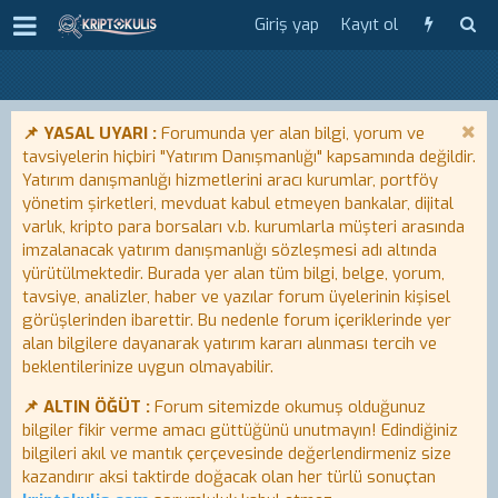
Giriş yap
Kayıt ol
📌 YASAL UYARI :
Forumunda yer alan bilgi, yorum ve
tavsiyelerin hiçbiri "Yatırım Danışmanlığı" kapsamında değildir.
Yatırım danışmanlığı hizmetlerini aracı kurumlar, portföy
yönetim şirketleri, mevduat kabul etmeyen bankalar, dijital
varlık, kripto para borsaları v.b. kurumlarla müşteri arasında
imzalanacak yatırım danışmanlığı sözleşmesi adı altında
yürütülmektedir. Burada yer alan tüm bilgi, belge, yorum,
tavsiye, analizler, haber ve yazılar forum üyelerinin kişisel
görüşlerinden ibarettir. Bu nedenle forum içeriklerinde yer
alan bilgilere dayanarak yatırım kararı alınması tercih ve
beklentilerinize uygun olmayabilir.
📌 ALTIN ÖĞÜT :
Forum sitemizde okumuş olduğunuz
bilgiler fikir verme amacı güttüğünü unutmayın! Edindiğiniz
bilgileri akıl ve mantık çerçevesinde değerlendirmeniz size
kazandırır aksi taktirde doğacak olan her türlü sonuçtan