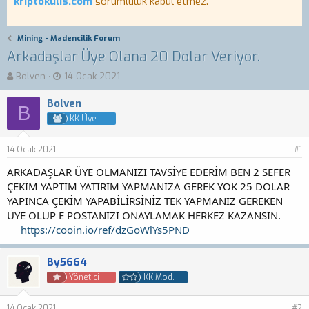
kriptokulis.com
sorumluluk kabul etmez.
Mining - Madencilik Forum
Arkadaşlar Üye Olana 20 Dolar Veriyor.
K
B
Bolven
14 Ocak 2021
o
a
n
ş
Bolven
B
b
l
KK Üye
u
a
y
n
14 Ocak 2021
u
g
#1
b
ı
ARKADAŞLAR ÜYE OLMANIZI TAVSİYE EDERİM BEN 2 SEFER
a
ç
ÇEKİM YAPTIM YATIRIM YAPMANIZA GEREK YOK 25 DOLAR
ş
t
YAPINCA ÇEKİM YAPABİLİRSİNİZ TEK YAPMANIZ GEREKEN
l
a
a
r
ÜYE OLUP E POSTANIZI ONAYLAMAK HERKEZ KAZANSIN.
t
i
https://cooin.io/ref/dzGoWlYs5PND
a
h
n
i
By5664
Yönetici
KK Mod.
14 Ocak 2021
#2