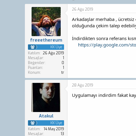
o
a
n
ş
26 Ağu 2019
b
l
Arkadaşlar merhaba , ücretsiz 
u
a
y
n
olduğunda çekim talep edebili
u
g
b
ı
İndirdikten sonra referans kıs
freeethereum
a
ç
https://play.google.com/st
ş
t
KK Üye
l
a
Katılım
26 Ağu 2019
a
r
Mesajlar
1
Beğeniler
0
t
i
Puanları
1
a
h
Konum
tr
n
i
28 Ağu 2019
Uygulamayı indirdim fakat kay
Atakul
KK Üye
Katılım
14 May 2019
Mesajlar
13