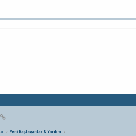
pp
posta
Link
ar
Yeni Başlayanlar & Yardım