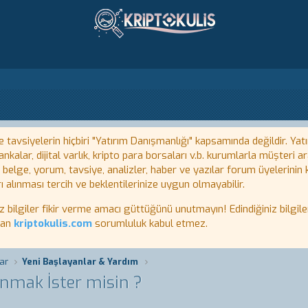
tavsiyelerin hiçbiri "Yatırım Danışmanlığı" kapsamında değildir. Yatı
kalar, dijital varlık, kripto para borsaları v.b. kurumlarla müşteri
, belge, yorum, tavsiye, analizler, haber ve yazılar forum üyelerinin
ı alınması tercih ve beklentilerinize uygun olmayabilir.
lgiler fikir verme amacı güttüğünü unutmayın! Edindiğiniz bilgiler
tan
kriptokulis.com
sorumluluk kabul etmez.
ar
Yeni Başlayanlar & Yardım
mak İster misin ?