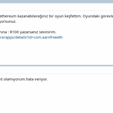
ethereum kazanabileceğiniz bir oyun keşfettim. Oyundaki görevle
yorsunuz.
mına : R100 yazarsanız sevinirim.
ore/apps/details?id=com.earnfreeeth
ıt olamıyorum.hata veriyor.