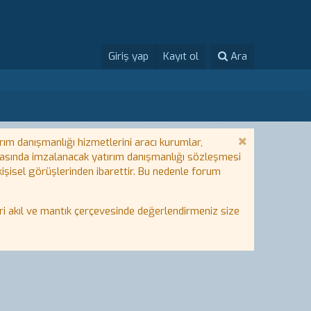
Giriş yap
Kayıt ol
Ara
rım danışmanlığı hizmetlerini aracı kurumlar,
 arasında imzalanacak yatırım danışmanlığı sözleşmesi
 kişisel görüşlerinden ibarettir. Bu nedenle forum
i akıl ve mantık çerçevesinde değerlendirmeniz size