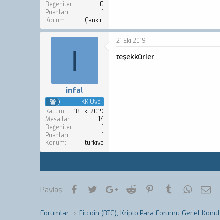
Beğeniler
0
Puanları
1
Konum
Çankırı
21 Eki 2019
I
teşekkürler
infal
KK Üye
Katılım
18 Eki 2019
Mesajlar
14
Beğeniler
1
Puanları
1
Konum
türkiye
Facebook
Twitter
Google+
Reddit
Pinterest
Tumblr
WhatsA
E-
Paylaş:
Forumlar
Bitcoin (BTC), Kripto Para Forumu Genel Konul