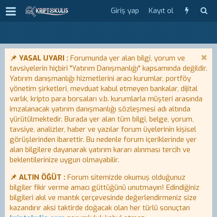
Giriş yap
Kayıt ol
📌 YASAL UYARI :
Forumunda yer alan bilgi, yorum ve
tavsiyelerin hiçbiri "Yatırım Danışmanlığı" kapsamında değildir.
Yatırım danışmanlığı hizmetlerini aracı kurumlar, portföy
yönetim şirketleri, mevduat kabul etmeyen bankalar, dijital
varlık, kripto para borsaları v.b. kurumlarla müşteri arasında
imzalanacak yatırım danışmanlığı sözleşmesi adı altında
yürütülmektedir. Burada yer alan tüm bilgi, belge, yorum,
tavsiye, analizler, haber ve yazılar forum üyelerinin kişisel
görüşlerinden ibarettir. Bu nedenle forum içeriklerinde yer
alan bilgilere dayanarak yatırım kararı alınması tercih ve
beklentilerinize uygun olmayabilir.
📌 ALTIN ÖĞÜT :
Forum sitemizde okumuş olduğunuz
bilgiler fikir verme amacı güttüğünü unutmayın! Edindiğiniz
bilgileri akıl ve mantık çerçevesinde değerlendirmeniz size
kazandırır aksi taktirde doğacak olan her türlü sonuçtan