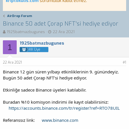
kriptokulis.com
sorumluluk kabul etmez.
AirDrop Forum
Binance 50 adet Çorap NFT'si hediye ediyor
K
B
1925batmazbugunes
22 Ara 2021
o
a
n
ş
1925batmazbugunes
1
b
l
KK Üye
u
a
y
n
22 Ara 2021
u
g
#1
b
ı
Binance 12 gün süren yılbaşı etkinliklerinin 9. günündeyiz.
a
ç
Bugün 50 adet Çorap NFT'si hediye ediyor.
ş
t
l
a
a
r
Etkinliğe sadece Binance üyeleri katılabilir.
t
i
a
h
Buradan %10 komisyon indirimi ile kayıt olabilirsiniz:
n
i
https://accounts.binance.com/tr/register?ref=RTO78UIL
Referanssız link:
www.binance.com