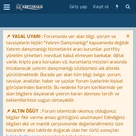
Giriş yap
Kayıt ol
📌 YASAL UYARI :
Forumunda yer alan bilgi, yorum ve
tavsiyelerin hiçbiri "Yatırım Danışmanlığı" kapsamında değildir.
Yatırım danışmanlığı hizmetlerini aracı kurumlar, portföy
yönetim şirketleri, mevduat kabul etmeyen bankalar, dijital
varlık, kripto para borsaları v.b. kurumlarla müşteri arasında
imzalanacak yatırım danışmanlığı sözleşmesi adı altında
yürütülmektedir. Burada yer alan tüm bilgi, belge, yorum,
tavsiye, analizler, haber ve yazılar forum üyelerinin kişisel
görüşlerinden ibarettir. Bu nedenle forum içeriklerinde yer
alan bilgilere dayanarak yatırım kararı alınması tercih ve
beklentilerinize uygun olmayabilir.
📌 ALTIN ÖĞÜT :
Forum sitemizde okumuş olduğunuz
bilgiler fikir verme amacı güttüğünü unutmayın! Edindiğiniz
bilgileri akıl ve mantık çerçevesinde değerlendirmeniz size
kazandırır aksi taktirde doğacak olan her türlü sonuçtan