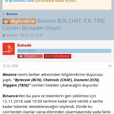
kriptokulis.com
sorumluluk kabul etmez.
Binance
Binance BCN, CHAT, ICN, TRIG
Bilgilendirme
Coinleri Borsadan Siliyor!
K
B
Bahadır
10 Eki 2018
o
a
n
ş
Bahadır
b
l
Bitcoin (BTC)
u
a
Yönetici
KK Master
y
n
u
g
10 Eki 2018
#1
b
ı
a
ç
Binance
resmi twitter adresinden bilgilendirme duyurusu
ş
t
yaptı.
"Bytecoin (BCN), Chatcoin (CHAT), Iconomi (ICN),
l
a
Triggers (TRIG)"
coinleri listeden çıkaracağını duyurdu!
a
r
t
i
a
h
Binance
'den bu para ve tokenlerin geri çekilmesi için
n
i
12.11.2018 saat 10:00 tarihine kadar süre verildi o tarihe
kadar tokenler destekleneceğini söylendi. Elinde bu
coin'lerden olanlar varsa ellerinden çıkarmalarında yada farklı