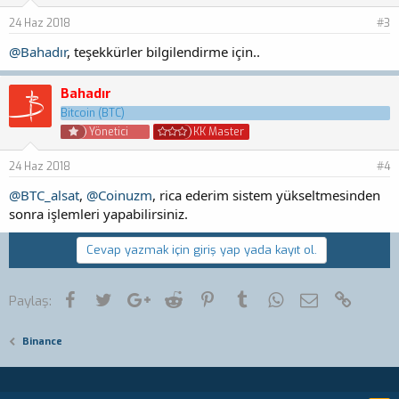
l
e
24 Haz 2018
#3
r
:
@Bahadır
, teşekkürler bilgilendirme için..
Bahadır
Bitcoin (BTC)
Yönetici
KK Master
24 Haz 2018
#4
@BTC_alsat
,
@Coinuzm
, rica ederim sistem yükseltmesinden
sonra işlemleri yapabilirsiniz.
Cevap yazmak için giriş yap yada kayıt ol.
Facebook
Twitter
Google+
Reddit
Pinterest
Tumblr
WhatsApp
E-posta
Link
Paylaş:
Binance