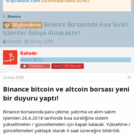
kriptokulis.com
sorumluluk kabul etmez.
Binance
Binance Borsasında Kısa Süreli
Bilgilendirme
İşlemler Askıya Alınacaktır!
K
B
Bahadır
24 Haz 2018
o
a
n
ş
Bahadır
b
l
Bitcoin (BTC)
u
a
Yönetici
KK Master
y
n
u
g
24 Haz 2018
#1
b
ı
a
ç
Binance bitcoin ve altcoin borsası yeni
ş
t
l
a
bir duyuru yaptı!
a
r
t
i
Binance borsasında para çekme, yatırma ve alım-satım
a
h
n
i
işlemleri 26.6.2018 tarihinde kısa süreliğine sistem
yükseltmeleri / güncellemeleri için kapalı kalacak. Yükseltme /
güncellemeleri yaklaşık olarak 4 saat süreceğini bildirildi.