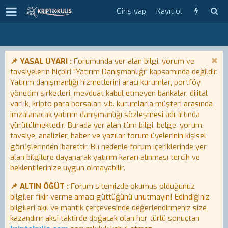
Giriş yap
Kayıt ol
📌 YASAL UYARI :
Forumunda yer alan bilgi, yorum ve
tavsiyelerin hiçbiri "Yatırım Danışmanlığı" kapsamında değildir.
Yatırım danışmanlığı hizmetlerini aracı kurumlar, portföy
yönetim şirketleri, mevduat kabul etmeyen bankalar, dijital
varlık, kripto para borsaları v.b. kurumlarla müşteri arasında
imzalanacak yatırım danışmanlığı sözleşmesi adı altında
yürütülmektedir. Burada yer alan tüm bilgi, belge, yorum,
tavsiye, analizler, haber ve yazılar forum üyelerinin kişisel
görüşlerinden ibarettir. Bu nedenle forum içeriklerinde yer
alan bilgilere dayanarak yatırım kararı alınması tercih ve
beklentilerinize uygun olmayabilir.
📌 ALTIN ÖĞÜT :
Forum sitemizde okumuş olduğunuz
bilgiler fikir verme amacı güttüğünü unutmayın! Edindiğiniz
bilgileri akıl ve mantık çerçevesinde değerlendirmeniz size
kazandırır aksi taktirde doğacak olan her türlü sonuçtan