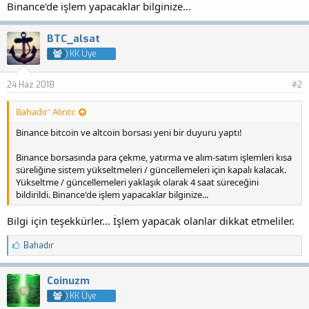
Binance'de işlem yapacaklar bilginize...
BTC_alsat
KK Üye
24 Haz 2018
#2
Bahadır' Alıntı:
Binance bitcoin ve altcoin borsası yeni bir duyuru yaptı!
Binance borsasında para çekme, yatırma ve alım-satım işlemleri kısa
süreliğine sistem yükseltmeleri / güncellemeleri için kapalı kalacak.
Yükseltme / güncellemeleri yaklaşık olarak 4 saat süreceğini
bildirildi. Binance'de işlem yapacaklar bilginize...
Bilgi için teşekkürler... İşlem yapacak olanlar dikkat etmeliler.
B
Bahadır
e
ğ
e
Coinuzm
n
KK Üye
i