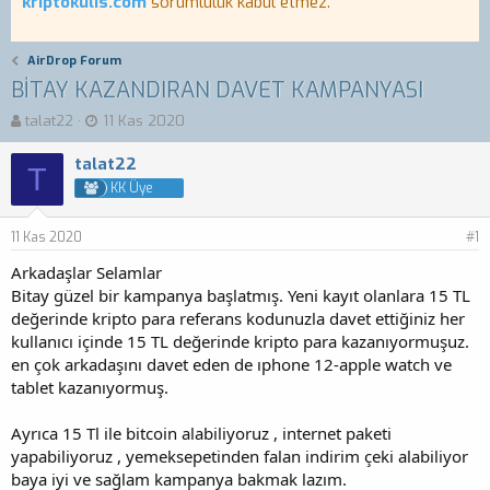
kriptokulis.com
sorumluluk kabul etmez.
AirDrop Forum
BİTAY KAZANDIRAN DAVET KAMPANYASI
K
B
talat22
11 Kas 2020
o
a
n
ş
talat22
T
b
l
KK Üye
u
a
y
n
11 Kas 2020
u
g
#1
b
ı
Arkadaşlar Selamlar
a
ç
Bitay güzel bir kampanya başlatmış. Yeni kayıt olanlara 15 TL
ş
t
değerinde kripto para referans kodunuzla davet ettiğiniz her
l
a
a
r
kullanıcı içinde 15 TL değerinde kripto para kazanıyormuşuz.
t
i
en çok arkadaşını davet eden de ıphone 12-apple watch ve
a
h
tablet kazanıyormuş.
n
i
Ayrıca 15 Tl ile bitcoin alabiliyoruz , internet paketi
yapabiliyoruz , yemeksepetinden falan indirim çeki alabiliyor
baya iyi ve sağlam kampanya bakmak lazım.