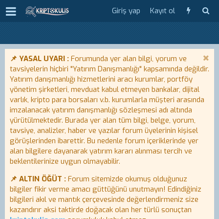
Giriş yap
Kayıt ol
📌 YASAL UYARI :
Forumunda yer alan bilgi, yorum ve
tavsiyelerin hiçbiri "Yatırım Danışmanlığı" kapsamında değildir.
Yatırım danışmanlığı hizmetlerini aracı kurumlar, portföy
yönetim şirketleri, mevduat kabul etmeyen bankalar, dijital
varlık, kripto para borsaları v.b. kurumlarla müşteri arasında
imzalanacak yatırım danışmanlığı sözleşmesi adı altında
yürütülmektedir. Burada yer alan tüm bilgi, belge, yorum,
tavsiye, analizler, haber ve yazılar forum üyelerinin kişisel
görüşlerinden ibarettir. Bu nedenle forum içeriklerinde yer
alan bilgilere dayanarak yatırım kararı alınması tercih ve
beklentilerinize uygun olmayabilir.
📌 ALTIN ÖĞÜT :
Forum sitemizde okumuş olduğunuz
bilgiler fikir verme amacı güttüğünü unutmayın! Edindiğiniz
bilgileri akıl ve mantık çerçevesinde değerlendirmeniz size
kazandırır aksi taktirde doğacak olan her türlü sonuçtan