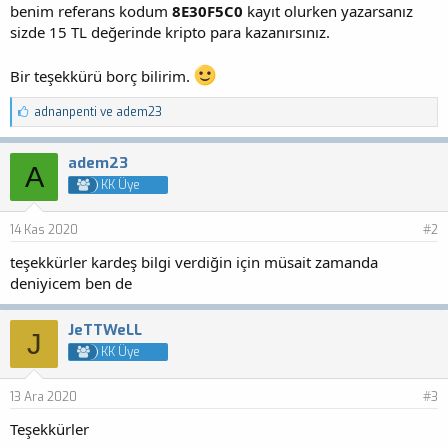
benim referans kodum
8E30F5C0
kayıt olurken yazarsanız
sizde 15 TL değerinde kripto para kazanırsınız.
Bir teşekkürü borç bilirim.
B
adnanpenti
ve
adem23
e
ğ
e
adem23
A
n
KK Üye
i
l
e
14 Kas 2020
#2
r
:
teşekkürler kardeş bilgi verdiğin için müsait zamanda
deniyicem ben de
JeTTWeLL
J
KK Üye
13 Ara 2020
#3
Teşekkürler