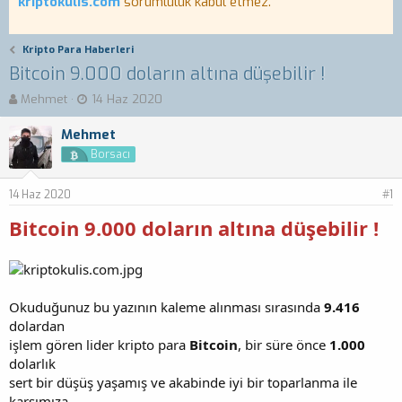
kriptokulis.com
sorumluluk kabul etmez.
Kripto Para Haberleri
Bitcoin 9.000 doların altına düşebilir !
K
B
Mehmet
14 Haz 2020
o
a
n
ş
Mehmet
b
l
Borsacı
u
a
y
n
14 Haz 2020
u
g
#1
b
ı
Bitcoin 9.000 doların altına düşebilir !
a
ç
ş
t
l
a
a
r
t
i
Okuduğunuz bu yazının kaleme alınması sırasında
9.416
a
h
dolardan
n
i
işlem gören lider kripto para
Bitcoin
, bir süre önce
1.000
dolarlık
sert bir düşüş yaşamış ve akabinde iyi bir toparlanma ile
karşımıza