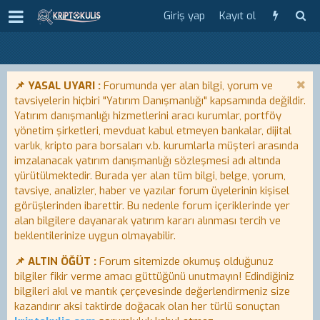
Giriş yap
Kayıt ol
📌 YASAL UYARI :
Forumunda yer alan bilgi, yorum ve
tavsiyelerin hiçbiri "Yatırım Danışmanlığı" kapsamında değildir.
Yatırım danışmanlığı hizmetlerini aracı kurumlar, portföy
yönetim şirketleri, mevduat kabul etmeyen bankalar, dijital
varlık, kripto para borsaları v.b. kurumlarla müşteri arasında
imzalanacak yatırım danışmanlığı sözleşmesi adı altında
yürütülmektedir. Burada yer alan tüm bilgi, belge, yorum,
tavsiye, analizler, haber ve yazılar forum üyelerinin kişisel
görüşlerinden ibarettir. Bu nedenle forum içeriklerinde yer
alan bilgilere dayanarak yatırım kararı alınması tercih ve
beklentilerinize uygun olmayabilir.
📌 ALTIN ÖĞÜT :
Forum sitemizde okumuş olduğunuz
bilgiler fikir verme amacı güttüğünü unutmayın! Edindiğiniz
bilgileri akıl ve mantık çerçevesinde değerlendirmeniz size
kazandırır aksi taktirde doğacak olan her türlü sonuçtan