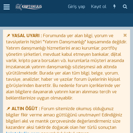
Giriş yap
Kayıt ol
📌 YASAL UYARI :
Forumunda yer alan bilgi, yorum ve
tavsiyelerin hiçbiri "Yatırım Danışmanlığı" kapsamında değildir.
Yatırım danışmanlığı hizmetlerini aracı kurumlar, portföy
yönetim şirketleri, mevduat kabul etmeyen bankalar, dijital
varlık, kripto para borsaları v.b. kurumlarla müşteri arasında
imzalanacak yatırım danışmanlığı sözleşmesi adı altında
yürütülmektedir. Burada yer alan tüm bilgi, belge, yorum,
tavsiye, analizler, haber ve yazılar forum üyelerinin kişisel
görüşlerinden ibarettir. Bu nedenle forum içeriklerinde yer
alan bilgilere dayanarak yatırım kararı alınması tercih ve
beklentilerinize uygun olmayabilir.
📌 ALTIN ÖĞÜT :
Forum sitemizde okumuş olduğunuz
bilgiler fikir verme amacı güttüğünü unutmayın! Edindiğiniz
bilgileri akıl ve mantık çerçevesinde değerlendirmeniz size
kazandırır aksi taktirde doğacak olan her türlü sonuçtan