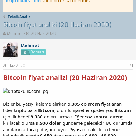
kriptokulis.com
sorumluluk kabul etmez.
Teknik Analiz
Bitcoin fiyat analizi (20 Haziran 2020)
K
B
Mehmet
20 Haz 2020
o
a
n
ş
Mehmet
b
l
Borsacı
u
a
y
n
20 Haz 2020
u
g
#1
b
ı
Bitcoin fiyat analizi (20 Haziran 2020)
a
ç
ş
t
l
a
a
r
t
i
Bizler bu yazıyı kaleme alırken
9.305
dolardan fiyatlanan
a
h
lider kripto para
n
i
Bitcoin
, olumlu işaretler gösteriyor.
Bitcoin
için ilk hedef
9.330
doları kırmak. Eğer söz konusu direnç
kırılacak olursa
9.500
dolar
gündeme gelecektir. Bu durumda
alımların artacağı düşünülüyor. Piyasanın alıcılı ilerlemesi
halinde ilk etapta
9.650
daha sonra ise
9.800
-
10.000