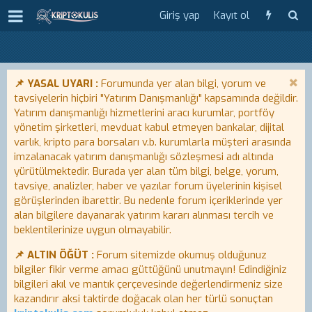
Giriş yap
Kayıt ol
📌 YASAL UYARI :
Forumunda yer alan bilgi, yorum ve
tavsiyelerin hiçbiri "Yatırım Danışmanlığı" kapsamında değildir.
Yatırım danışmanlığı hizmetlerini aracı kurumlar, portföy
yönetim şirketleri, mevduat kabul etmeyen bankalar, dijital
varlık, kripto para borsaları v.b. kurumlarla müşteri arasında
imzalanacak yatırım danışmanlığı sözleşmesi adı altında
yürütülmektedir. Burada yer alan tüm bilgi, belge, yorum,
tavsiye, analizler, haber ve yazılar forum üyelerinin kişisel
görüşlerinden ibarettir. Bu nedenle forum içeriklerinde yer
alan bilgilere dayanarak yatırım kararı alınması tercih ve
beklentilerinize uygun olmayabilir.
📌 ALTIN ÖĞÜT :
Forum sitemizde okumuş olduğunuz
bilgiler fikir verme amacı güttüğünü unutmayın! Edindiğiniz
bilgileri akıl ve mantık çerçevesinde değerlendirmeniz size
kazandırır aksi taktirde doğacak olan her türlü sonuçtan