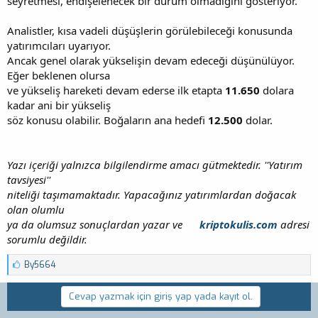
seyretmesi, endişelenecek bir durum olmadığını gösteriyor.
Analistler, kısa vadeli düşüşlerin görülebileceği konusunda
yatırımcıları uyarıyor.
Ancak genel olarak yükselişin devam edeceği düşünülüyor.
Eğer beklenen olursa
ve yükseliş hareketi devam ederse ilk etapta
11.650
dolara
kadar ani bir yükseliş
söz konusu olabilir. Boğaların ana hedefi
12.500
dolar.
Yazı içeriği yalnızca bilgilendirme amacı gütmektedir. ''Yatırım
tavsiyesi''
niteliği taşımamaktadır. Yapacağınız yatırımlardan doğacak
olan olumlu
ya da olumsuz sonuçlardan yazar ve
kriptokulis.com
adresi
sorumlu değildir.
B
By5664
e
ğ
Cevap yazmak için giriş yap yada kayıt ol.
e
n