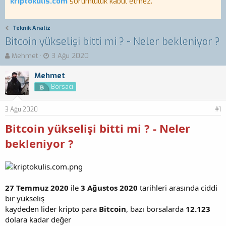
kriptokulis.com
sorumluluk kabul etmez.
Teknik Analiz
Bitcoin yükselişi bitti mi ? - Neler bekleniyor ?
K
B
Mehmet
3 Ağu 2020
o
a
n
ş
Mehmet
b
l
Borsacı
u
a
y
n
3 Ağu 2020
u
g
#1
b
ı
Bitcoin yükselişi bitti mi ? - Neler
a
ç
ş
t
bekleniyor ?
l
a
a
r
t
i
a
h
n
i
27 Temmuz 2020
ile
3 Ağustos 2020
tarihleri arasında ciddi
bir yükseliş
kaydeden lider kripto para
Bitcoin
, bazı borsalarda
12.123
dolara kadar değer