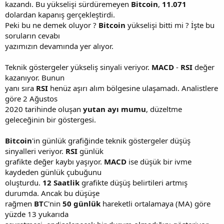
kazandı. Bu yükselişi sürdüremeyen
Bitcoin
,
11.071
dolardan kapanış gerçekleştirdi.
Peki bu ne demek oluyor ?
Bitcoin
yükselişi bitti mi ? İşte bu
soruların cevabı
yazımızın devamında yer alıyor.
Teknik göstergeler yükseliş sinyali veriyor.
MACD
-
RSI
değer
kazanıyor. Bunun
yanı sıra
RSI
henüz aşırı alım bölgesine ulaşamadı. Analistlere
göre 2 Ağustos
2020 tarihinde oluşan
yutan ayı mumu
, düzeltme
geleceğinin bir göstergesi.
Bitcoin
'in günlük grafiğinde teknik göstergeler düşüş
sinyalleri veriyor.
RSI
günlük
grafikte değer kaybı yaşıyor.
MACD
ise düşük bir ivme
kaydeden günlük çubuğunu
oluşturdu.
12 Saatlik
grafikte düşüş belirtileri artmış
durumda. Ancak bu düşüşe
rağmen
BT
C'nin
50 günlük
hareketli ortalamaya (MA) göre
yüzde 13 yukarıda