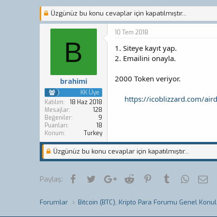
o
a
Üzgünüz bu konu cevaplar için kapatılmıştır...
n
ş
b
l
u
a
10 Tem 2018
y
n
B
1. Siteye kayıt yap.
u
g
b
ı
2. Emailini onayla.
a
ç
ş
t
2000 Token veriyor.
brahimi
l
a
a
r
KK Üye
https://icoblizzard.com/a
t
i
Katılım
18 Haz 2018
a
h
Mesajlar
128
Beğeniler
9
n
i
Puanları
18
Konum
Turkey
Üzgünüz bu konu cevaplar için kapatılmıştır...
Facebook
Twitter
Google+
Reddit
Pinterest
Tumblr
WhatsA
E-
Paylaş:
Forumlar
Bitcoin (BTC), Kripto Para Forumu Genel Konul