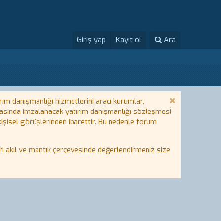
Giriş yap
Kayıt ol
Ara
rım danışmanlığı hizmetlerini aracı kurumlar,
 arasında imzalanacak yatırım danışmanlığı sözleşmesi
 kişisel görüşlerinden ibarettir. Bu nedenle forum
i akıl ve mantık çerçevesinde değerlendirmeniz size