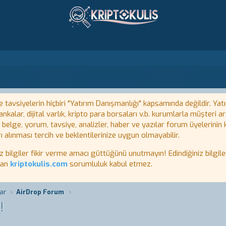
tavsiyelerin hiçbiri "Yatırım Danışmanlığı" kapsamında değildir. Yatı
kalar, dijital varlık, kripto para borsaları v.b. kurumlarla müşteri
, belge, yorum, tavsiye, analizler, haber ve yazılar forum üyelerinin
ı alınması tercih ve beklentilerinize uygun olmayabilir.
lgiler fikir verme amacı güttüğünü unutmayın! Edindiğiniz bilgiler
tan
kriptokulis.com
sorumluluk kabul etmez.
ar
AirDrop Forum
!