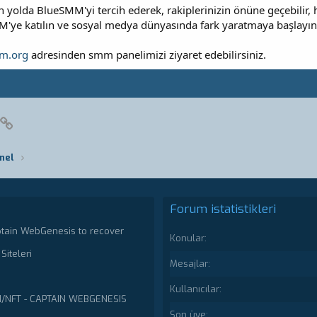
yolda BlueSMM'yi tercih ederek, rakiplerinizin önüne geçebilir, he
M'ye katılın ve sosyal medya dünyasında fark yaratmaya başlayın
m.org
adresinden smm panelimizi ziyaret edebilirsiniz.
pp
posta
Link
nel
Forum istatistikleri
ptain WebGenesis to recover
Konular
Siteleri
Mesajlar
Kullanıcılar
N/NFT - CAPTAIN WEBGENESIS
Son üye