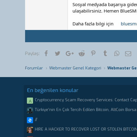
Sosyal medyada başarıya giden 
ulaşabilirsiniz. Hemen BlueSM
Daha fazla bilgi için
bluesm
Facebook
Twitter
Google+
Reddit
Pinterest
Tumblr
WhatsA
E-
Paylaş:
Forumlar
Webmaster Genel Kategori
Webmaster Ge
En beğenilen konular
Cryptocurrency Scam Recovery Services: Contact Ca
A
Stolen or scammed Bitcoin.
Türkiye'nin En Çok Tercih Edilen Bitcoin, AltCoin Borsa 
//
HIRE A HACKER TO RECOVER LOST OR STOLEN BITCOI
CRYPTO RECOVERY CENTER