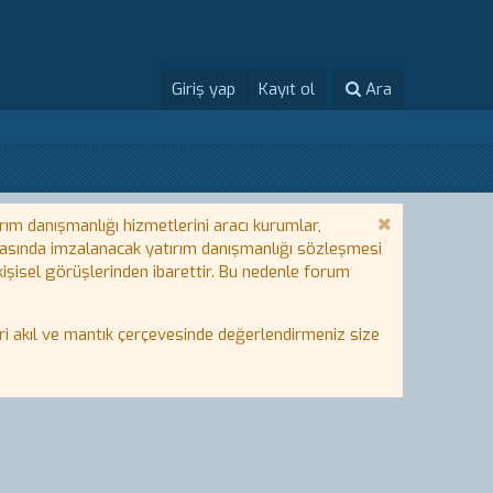
Giriş yap
Kayıt ol
Ara
rım danışmanlığı hizmetlerini aracı kurumlar,
 arasında imzalanacak yatırım danışmanlığı sözleşmesi
 kişisel görüşlerinden ibarettir. Bu nedenle forum
i akıl ve mantık çerçevesinde değerlendirmeniz size