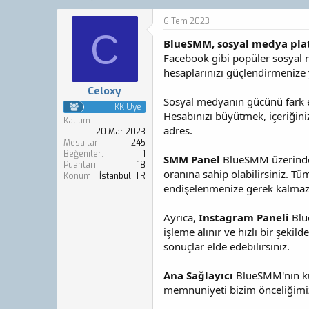
o
a
n
ş
6 Tem 2023
b
l
C
BlueSMM, sosyal medya plat
u
a
y
n
Facebook gibi popüler sosyal 
u
g
hesaplarınızı güçlendirmenize 
b
ı
Celoxy
a
ç
Sosyal medyanın gücünü fark ed
ş
t
KK Üye
Hesabınızı büyütmek, içeriğiniz
l
a
Katılım
adres.
a
r
20 Mar 2023
Mesajlar
245
t
i
Beğeniler
1
a
h
SMM Panel
BlueSMM üzerinden s
Puanları
18
n
i
oranına sahip olabilirsiniz. T
Konum
İstanbul, TR
endişelenmenize gerek kalmaz
Ayrıca,
Instagram Paneli
Blue
işleme alınır ve hızlı bir şeki
sonuçlar elde edebilirsiniz.
Ana Sağlayıcı
BlueSMM'nin kull
memnuniyeti bizim önceliğimiz