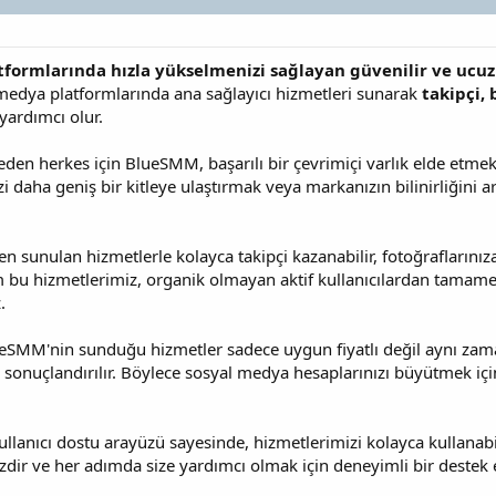
formlarında hızla yükselmenizi sağlayan güvenilir ve ucuz
medya platformlarında ana sağlayıcı hizmetleri sunarak
takipçi, 
yardımcı olur.
en herkes için BlueSMM, başarılı bir çevrimiçi varlık elde etmek
i daha geniş bir kitleye ulaştırmak veya markanızın bilinirliğini 
unulan hizmetlerle kolayca takipçi kazanabilir, fotoğraflarınıza b
üm bu hizmetlerimiz, organik olmayan aktif kullanıcılardan tamam
.
SMM'nin sunduğu hizmetler sadece uygun fiyatlı değil aynı zamand
lde sonuçlandırılır. Böylece sosyal medya hesaplarınızı büyütmek içi
anıcı dostu arayüzü sayesinde, hizmetlerimizi kolayca kullanabilir
dir ve her adımda size yardımcı olmak için deneyimli bir destek 