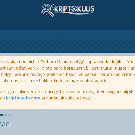
tavsiyelerin hiçbiri "Yatırım Danışmanlığı" kapsamında değildir. Yatı
kalar, dijital varlık, kripto para borsaları v.b. kurumlarla müşteri
, belge, yorum, tavsiye, analizler, haber ve yazılar forum üyelerinin
ı alınması tercih ve beklentilerinize uygun olmayabilir.
lgiler fikir verme amacı güttüğünü unutmayın! Edindiğiniz bilgiler
tan
kriptokulis.com
sorumluluk kabul etmez.
nel
ıcı