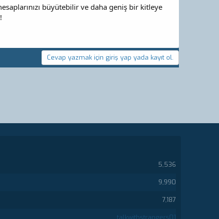
saplarınızı büyütebilir ve daha geniş bir kitleye
!
Cevap yazmak için giriş yap yada kayıt ol.
5,536
9,990
7,187
talkwithstrangers01