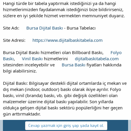
Hangi türde bir tabela yaptırmak istediğinizi ya da hangi
hizmetlerimizden faydalanmak istediğinizi bize bildirirseniz,
sizlere en iyi şekilde hizmet vermekten memnuniyet duyarız.
Site Adı:
Bursa Dijital Baskı
- Bursa Tabelacı
Site Adresi:
https://www.dijitalbaskitabela.com
Bursa Dijital Baskı hizmetleri olan Billboard Baskı,
Folyo
Baskı
,
Vinil Baskı
hizmetlerini
dijitalbaskitabela.com
sitesinden inceleyebilir ve
Bursa Baskı
fiyatları hakkında
bilgi alabilirsiniz.
Dijital Baskı: Bilgisayar destekli dijital ortamlarda iç mekan ve
dış mekan (indoor, outdoor) baskı olarak ikiye ayrılır. Folyo
baskı, vinil (branda) baskı, vb. gibi değişik özellikleri olan
malzemeler üzerine dijital baskı yapılabilir. Son yıllarda
oldukça gelişen dijital baskı sektörü popülerliğini her geçen
gün arttırmaktadır.
Cevap yazmak için giriş yap yada kayıt ol.