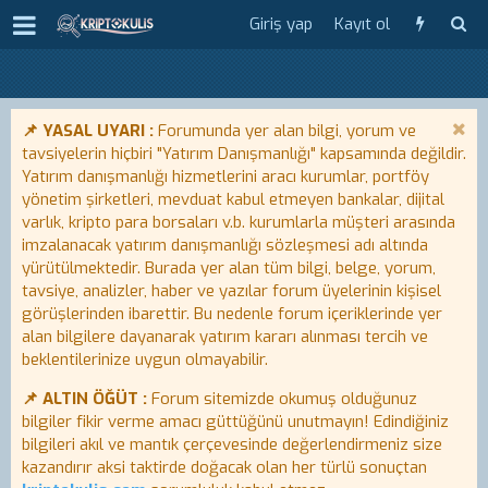
Giriş yap
Kayıt ol
📌 YASAL UYARI :
Forumunda yer alan bilgi, yorum ve
tavsiyelerin hiçbiri "Yatırım Danışmanlığı" kapsamında değildir.
Yatırım danışmanlığı hizmetlerini aracı kurumlar, portföy
yönetim şirketleri, mevduat kabul etmeyen bankalar, dijital
varlık, kripto para borsaları v.b. kurumlarla müşteri arasında
imzalanacak yatırım danışmanlığı sözleşmesi adı altında
yürütülmektedir. Burada yer alan tüm bilgi, belge, yorum,
tavsiye, analizler, haber ve yazılar forum üyelerinin kişisel
görüşlerinden ibarettir. Bu nedenle forum içeriklerinde yer
alan bilgilere dayanarak yatırım kararı alınması tercih ve
beklentilerinize uygun olmayabilir.
📌 ALTIN ÖĞÜT :
Forum sitemizde okumuş olduğunuz
bilgiler fikir verme amacı güttüğünü unutmayın! Edindiğiniz
bilgileri akıl ve mantık çerçevesinde değerlendirmeniz size
kazandırır aksi taktirde doğacak olan her türlü sonuçtan