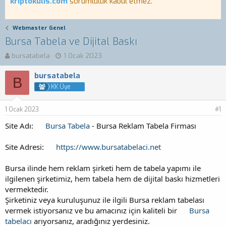
kriptokulis.com
sorumluluk kabul etmez.
Webmaster Genel
Bursa Tabela ve Dijital Baskı
K
B
bursatabela
1 Ocak 2023
o
a
n
ş
bursatabela
B
b
l
KK Üye
u
a
y
n
1 Ocak 2023
u
g
#1
b
ı
Site Adı:
Bursa Tabela
- Bursa Reklam Tabela Firması
a
ç
ş
t
Site Adresi:
l
https://www.bursatabelaci.net
a
a
r
t
i
Bursa ilinde hem reklam şirketi hem de tabela yapımı ile
a
h
ilgilenen şirketimiz, hem tabela hem de dijital baskı hizmetleri
n
i
vermektedir.
Şirketiniz veya kuruluşunuz ile ilgili Bursa reklam tabelası
vermek istiyorsanız ve bu amacınız için kaliteli bir
Bursa
tabelacı
arıyorsanız, aradığınız yerdesiniz.