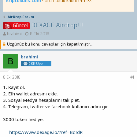
kriptokulis.com
sorumluluk kabul etmez.
AirDrop Forum
DEXAGE Airdrop!!!
Güncel
K
B
brahimi
8 Eki 2018
o
a
Üzgünüz bu konu cevaplar için kapatılmıştır...
n
ş
b
l
u
a
brahimi
B
y
n
KK Üye
u
g
b
ı
8 Eki 2018
a
ç
#1
ş
t
1. Kayıt ol.
l
a
2. Eth wallet adresini ekle.
a
r
3. Sosyal Medya hesaplarını takip et.
t
i
a
h
4. Telegram, twitter ve facebook kullanıcı adını gir.
n
i
3000 token hediye.
https://www.dexage.io/?ref=BcTdR