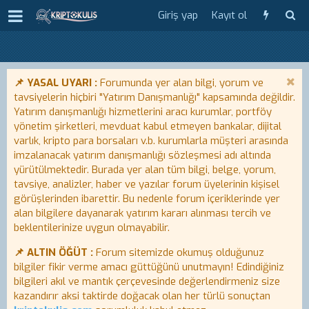
Giriş yap
Kayıt ol
📌 YASAL UYARI :
Forumunda yer alan bilgi, yorum ve
tavsiyelerin hiçbiri "Yatırım Danışmanlığı" kapsamında değildir.
Yatırım danışmanlığı hizmetlerini aracı kurumlar, portföy
yönetim şirketleri, mevduat kabul etmeyen bankalar, dijital
varlık, kripto para borsaları v.b. kurumlarla müşteri arasında
imzalanacak yatırım danışmanlığı sözleşmesi adı altında
yürütülmektedir. Burada yer alan tüm bilgi, belge, yorum,
tavsiye, analizler, haber ve yazılar forum üyelerinin kişisel
görüşlerinden ibarettir. Bu nedenle forum içeriklerinde yer
alan bilgilere dayanarak yatırım kararı alınması tercih ve
beklentilerinize uygun olmayabilir.
📌 ALTIN ÖĞÜT :
Forum sitemizde okumuş olduğunuz
bilgiler fikir verme amacı güttüğünü unutmayın! Edindiğiniz
bilgileri akıl ve mantık çerçevesinde değerlendirmeniz size
kazandırır aksi taktirde doğacak olan her türlü sonuçtan