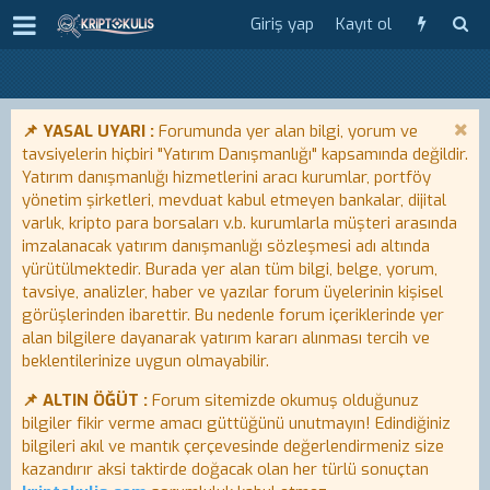
Giriş yap
Kayıt ol
📌 YASAL UYARI :
Forumunda yer alan bilgi, yorum ve
tavsiyelerin hiçbiri "Yatırım Danışmanlığı" kapsamında değildir.
Yatırım danışmanlığı hizmetlerini aracı kurumlar, portföy
yönetim şirketleri, mevduat kabul etmeyen bankalar, dijital
varlık, kripto para borsaları v.b. kurumlarla müşteri arasında
imzalanacak yatırım danışmanlığı sözleşmesi adı altında
yürütülmektedir. Burada yer alan tüm bilgi, belge, yorum,
tavsiye, analizler, haber ve yazılar forum üyelerinin kişisel
görüşlerinden ibarettir. Bu nedenle forum içeriklerinde yer
alan bilgilere dayanarak yatırım kararı alınması tercih ve
beklentilerinize uygun olmayabilir.
📌 ALTIN ÖĞÜT :
Forum sitemizde okumuş olduğunuz
bilgiler fikir verme amacı güttüğünü unutmayın! Edindiğiniz
bilgileri akıl ve mantık çerçevesinde değerlendirmeniz size
kazandırır aksi taktirde doğacak olan her türlü sonuçtan