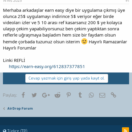
14 Nis 2023
#1
Merhaba arkadaşlar earn easy diye bir uygulama çıkmış üye
olunca 25$ uygulamayı indirince 5$ veriyor eğer birde
videoları izler ve 5 10 arası ref kasarsanız 200 $ ye kolayca
ulaşıp çekim yapabiliyorsunuz ben çekim yaptıktan sonra
reflerle uğraşmaya başladım hem size bir faydam olsun
hemde çorbada tuzunuz olsun isterim
Hayırlı Ramazanlar
Hayırlı Forumlar
Linki REFLİ
https://earn-easy.org/612837377851
Cevap yazmak için giriş yap yada kayıt ol.
Facebook
Twitter
Google+
Reddit
Pinterest
Tumblr
WhatsApp
E-posta
Link
Paylaş:
AirDrop Forum
Türkçe (TR)