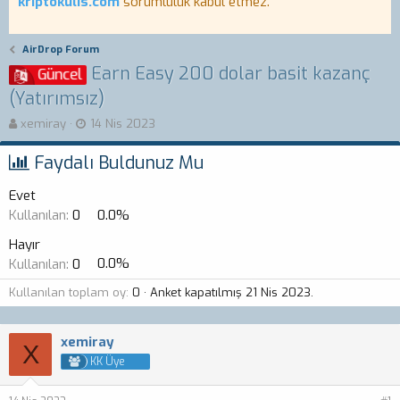
kriptokulis.com
sorumluluk kabul etmez.
AirDrop Forum
Earn Easy 200 dolar basit kazanç
Güncel
(Yatırımsız)
K
B
xemiray
14 Nis 2023
o
a
n
ş
Faydalı Buldunuz Mu
b
l
u
a
Evet
y
n
Kullanılan:
0
0.0%
u
g
b
ı
Hayır
a
ç
Kullanılan:
0
0.0%
ş
t
l
a
Kullanılan toplam oy
0
Anket kapatılmış
21 Nis 2023
.
a
r
t
i
a
h
xemiray
n
i
X
KK Üye