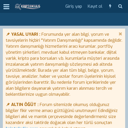
Giriş yap
Kayıt ol
📌 YASAL UYARI :
Forumunda yer alan bilgi, yorum ve
tavsiyelerin hiçbiri "Yatırım Danışmanlığı" kapsamında değildir.
Yatırım danışmanlığı hizmetlerini aracı kurumlar, portföy
yönetim şirketleri, mevduat kabul etmeyen bankalar, dijital
varlık, kripto para borsaları v.b. kurumlarla müşteri arasında
imzalanacak yatırım danışmanlığı sözleşmesi adı altında
yürütülmektedir. Burada yer alan tüm bilgi, belge, yorum,
tavsiye, analizler, haber ve yazılar forum üyelerinin kişisel
görüşlerinden ibarettir. Bu nedenle forum içeriklerinde yer
alan bilgilere dayanarak yatırım kararı alınması tercih ve
beklentilerinize uygun olmayabilir.
📌 ALTIN ÖĞÜT :
Forum sitemizde okumuş olduğunuz
bilgiler fikir verme amacı güttüğünü unutmayın! Edindiğiniz
bilgileri akıl ve mantık çerçevesinde değerlendirmeniz size
kazandırır aksi taktirde doğacak olan her türlü sonuçtan