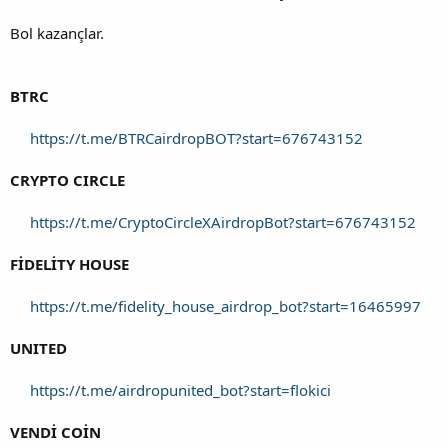
Bol kazançlar.
BTRC
https://t.me/BTRCairdropBOT?start=676743152
CRYPTO CIRCLE
https://t.me/CryptoCircleXAirdropBot?start=676743152
FİDELİTY HOUSE
https://t.me/fidelity_house_airdrop_bot?start=16465997
UNITED
https://t.me/airdropunited_bot?start=flokici
VENDİ COİN