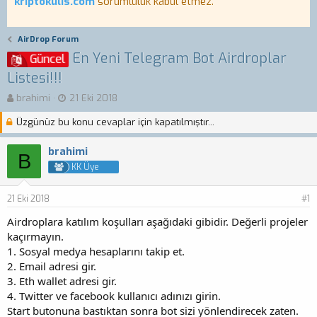
kriptokulis.com
sorumluluk kabul etmez.
AirDrop Forum
En Yeni Telegram Bot Airdroplar
Güncel
Listesi!!!
K
B
brahimi
21 Eki 2018
o
a
Üzgünüz bu konu cevaplar için kapatılmıştır...
n
ş
b
l
u
a
brahimi
B
y
n
KK Üye
u
g
b
ı
21 Eki 2018
a
ç
#1
ş
t
Airdroplara katılım koşulları aşağıdaki gibidir. Değerli projeler
l
a
kaçırmayın.
a
r
1. Sosyal medya hesaplarını takip et.
t
i
a
h
2. Email adresi gir.
n
i
3. Eth wallet adresi gir.
4. Twitter ve facebook kullanıcı adınızı girin.
Start butonuna bastıktan sonra bot sizi yönlendirecek zaten.