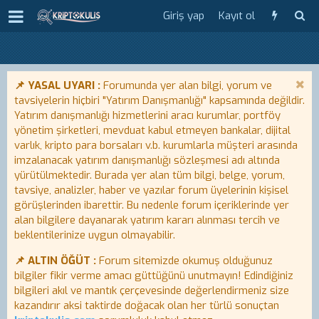
Giriş yap
Kayıt ol
📌 YASAL UYARI :
Forumunda yer alan bilgi, yorum ve
tavsiyelerin hiçbiri "Yatırım Danışmanlığı" kapsamında değildir.
Yatırım danışmanlığı hizmetlerini aracı kurumlar, portföy
yönetim şirketleri, mevduat kabul etmeyen bankalar, dijital
varlık, kripto para borsaları v.b. kurumlarla müşteri arasında
imzalanacak yatırım danışmanlığı sözleşmesi adı altında
yürütülmektedir. Burada yer alan tüm bilgi, belge, yorum,
tavsiye, analizler, haber ve yazılar forum üyelerinin kişisel
görüşlerinden ibarettir. Bu nedenle forum içeriklerinde yer
alan bilgilere dayanarak yatırım kararı alınması tercih ve
beklentilerinize uygun olmayabilir.
📌 ALTIN ÖĞÜT :
Forum sitemizde okumuş olduğunuz
bilgiler fikir verme amacı güttüğünü unutmayın! Edindiğiniz
bilgileri akıl ve mantık çerçevesinde değerlendirmeniz size
kazandırır aksi taktirde doğacak olan her türlü sonuçtan