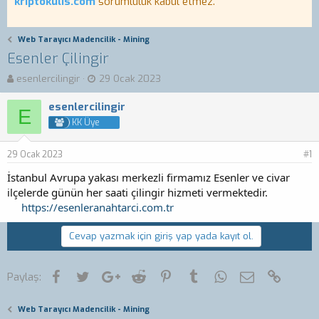
kriptokulis.com
sorumluluk kabul etmez.
Web Tarayıcı Madencilik - Mining
Esenler Çilingir
K
B
esenlercilingir
29 Ocak 2023
o
a
n
ş
esenlercilingir
E
b
l
KK Üye
u
a
y
n
29 Ocak 2023
u
g
#1
b
ı
İstanbul Avrupa yakası merkezli firmamız Esenler ve civar
a
ç
ilçelerde günün her saati çilingir hizmeti vermektedir.
ş
t
l
https://esenleranahtarci.com.tr
a
a
r
t
i
Cevap yazmak için giriş yap yada kayıt ol.
a
h
n
i
Facebook
Twitter
Google+
Reddit
Pinterest
Tumblr
WhatsApp
E-posta
Link
Paylaş:
Web Tarayıcı Madencilik - Mining