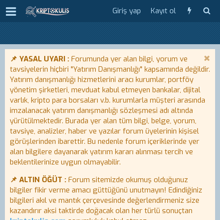
Giriş yap
Kayıt ol
📌 YASAL UYARI :
Forumunda yer alan bilgi, yorum ve
tavsiyelerin hiçbiri "Yatırım Danışmanlığı" kapsamında değildir.
Yatırım danışmanlığı hizmetlerini aracı kurumlar, portföy
yönetim şirketleri, mevduat kabul etmeyen bankalar, dijital
varlık, kripto para borsaları v.b. kurumlarla müşteri arasında
imzalanacak yatırım danışmanlığı sözleşmesi adı altında
yürütülmektedir. Burada yer alan tüm bilgi, belge, yorum,
tavsiye, analizler, haber ve yazılar forum üyelerinin kişisel
görüşlerinden ibarettir. Bu nedenle forum içeriklerinde yer
alan bilgilere dayanarak yatırım kararı alınması tercih ve
beklentilerinize uygun olmayabilir.
📌 ALTIN ÖĞÜT :
Forum sitemizde okumuş olduğunuz
bilgiler fikir verme amacı güttüğünü unutmayın! Edindiğiniz
bilgileri akıl ve mantık çerçevesinde değerlendirmeniz size
kazandırır aksi taktirde doğacak olan her türlü sonuçtan