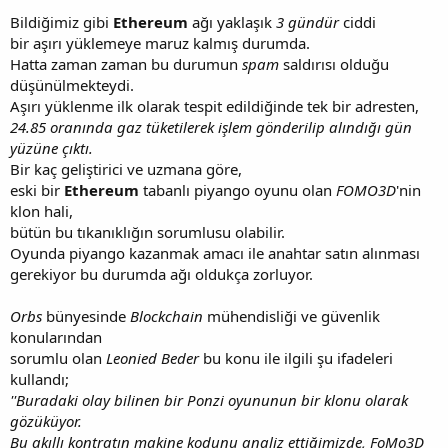
Bildiğimiz gibi
Ethereum
ağı yaklaşık
3 gündür
ciddi
bir aşırı yüklemeye maruz kalmış durumda.
Hatta zaman zaman bu durumun
spam
saldırısı olduğu
düşünülmekteydi.
Aşırı yüklenme ilk olarak tespit edildiğinde tek bir adresten,
24.85 oranında gaz tüketilerek işlem gönderilip alındığı gün
yüzüne çıktı.
Bir kaç geliştirici ve uzmana göre,
eski bir
Ethereum
tabanlı piyango oyunu olan
FOMO3D
'nin
klon hali,
bütün bu tıkanıklığın sorumlusu olabilir.
Oyunda piyango kazanmak amacı ile anahtar satın alınması
gerekiyor bu durumda ağı oldukça zorluyor.
Orbs
bünyesinde
Blockchain
mühendisliği ve güvenlik
konularından
sorumlu olan
Leonied Beder
bu konu ile ilgili şu ifadeleri
kullandı;
''Buradaki olay bilinen bir Ponzi oyununun bir klonu olarak
gözüküyor.
Bu akıllı kontratın makine kodunu analiz ettiğimizde, FoMo3D