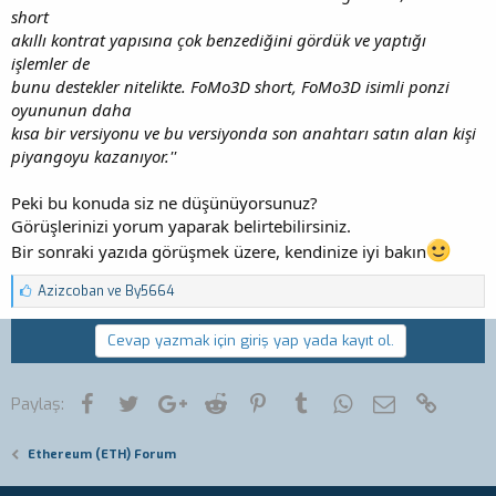
short
akıllı kontrat yapısına çok benzediğini gördük ve yaptığı
işlemler de
bunu destekler nitelikte. FoMo3D short, FoMo3D isimli ponzi
oyununun daha
kısa bir versiyonu ve bu versiyonda son anahtarı satın alan kişi
piyangoyu kazanıyor.''
Peki bu konuda siz ne düşünüyorsunuz?
Görüşlerinizi yorum yaparak belirtebilirsiniz.
Bir sonraki yazıda görüşmek üzere, kendinize iyi bakın
B
Azizcoban
ve
By5664
e
ğ
Cevap yazmak için giriş yap yada kayıt ol.
e
n
i
l
Facebook
Twitter
Google+
Reddit
Pinterest
Tumblr
WhatsApp
E-posta
Link
Paylaş:
e
r
:
Ethereum (ETH) Forum