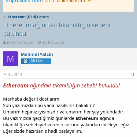
kriptokulis.com
sorumluluk kabul etmez.
Ethereum (ETH) Forum
Ethereum ağındaki tıkanıklığın sebebi
bulundu!
K
B
MehmetYalcin
15 Nis 2019
o
a
n
ş
MehmetYalcin
M
b
l
KK Üye
u
a
y
n
15 Nis 2019
u
g
#1
b
ı
Ethereum
ağındaki
tıkanıklığın sebebi bulundu!
a
ç
ş
t
l
a
Merhaba değerli dostlarım.
a
r
Son yazımızdan bu yana nasılsınız bakalım?
t
i
Umarım hepiniz iyisinizdir ve umarım her şey yolundadır.
a
h
Bu yazımızda geçtiğimiz günlerde
Ethereum
ağında
n
i
tıkanıklığa sebebiyet veren o sorunu yakından inceleyeceğiz.
Eğer sizde hazırsanız hadi başlayalım.