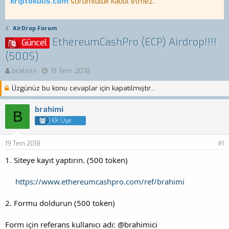
kriptokulis.com
sorumluluk kabul etmez.
AirDrop Forum
EthereumCashPro (ECP) Airdrop!!!!
Güncel
(500$)
K
B
brahimi
19 Tem 2018
o
a
Üzgünüz bu konu cevaplar için kapatılmıştır...
n
ş
b
l
u
a
brahimi
B
y
n
KK Üye
u
g
b
ı
19 Tem 2018
a
ç
#1
ş
t
1. Siteye kayıt yaptırın. (500 token)
l
a
a
r
t
https://www.ethereumcashpro.com/ref/brahimi
i
a
h
n
i
2. Formu doldurun (500 token)
Form için referans kullanıcı adı: @brahimici