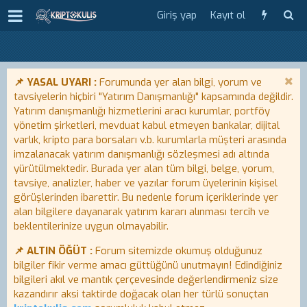
Giriş yap
Kayıt ol
📌 YASAL UYARI :
Forumunda yer alan bilgi, yorum ve
tavsiyelerin hiçbiri "Yatırım Danışmanlığı" kapsamında değildir.
Yatırım danışmanlığı hizmetlerini aracı kurumlar, portföy
yönetim şirketleri, mevduat kabul etmeyen bankalar, dijital
varlık, kripto para borsaları v.b. kurumlarla müşteri arasında
imzalanacak yatırım danışmanlığı sözleşmesi adı altında
yürütülmektedir. Burada yer alan tüm bilgi, belge, yorum,
tavsiye, analizler, haber ve yazılar forum üyelerinin kişisel
görüşlerinden ibarettir. Bu nedenle forum içeriklerinde yer
alan bilgilere dayanarak yatırım kararı alınması tercih ve
beklentilerinize uygun olmayabilir.
📌 ALTIN ÖĞÜT :
Forum sitemizde okumuş olduğunuz
bilgiler fikir verme amacı güttüğünü unutmayın! Edindiğiniz
bilgileri akıl ve mantık çerçevesinde değerlendirmeniz size
kazandırır aksi taktirde doğacak olan her türlü sonuçtan