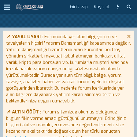
Giriş yap
Kayıt ol
📌 YASAL UYARI :
Forumunda yer alan bilgi, yorum ve
tavsiyelerin hiçbiri "Yatırım Danışmanlığı" kapsamında değildir.
Yatırım danışmanlığı hizmetlerini aracı kurumlar, portföy
yönetim şirketleri, mevduat kabul etmeyen bankalar, dijital
varlık, kripto para borsaları v.b. kurumlarla müşteri arasında
imzalanacak yatırım danışmanlığı sözleşmesi adı altında
yürütülmektedir. Burada yer alan tüm bilgi, belge, yorum,
tavsiye, analizler, haber ve yazılar forum üyelerinin kişisel
görüşlerinden ibarettir. Bu nedenle forum içeriklerinde yer
alan bilgilere dayanarak yatırım kararı alınması tercih ve
beklentilerinize uygun olmayabilir.
📌 ALTIN ÖĞÜT :
Forum sitemizde okumuş olduğunuz
bilgiler fikir verme amacı güttüğünü unutmayın! Edindiğiniz
bilgileri akıl ve mantık çerçevesinde değerlendirmeniz size
kazandırır aksi taktirde doğacak olan her türlü sonuçtan