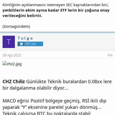
Kimliğinin açıklanmasını istemeyen SEC kaynaklarından biri,
yetkililerin ekim ayına kadar ETF lerin bir çoğuna onay
verileceğini belirtti.
(borsagündem)
T u l g a
T
KK Üye
28 Ağu 2023
#14
CHZ Chiliz
Günlükte Teknik buralardan 0.08xx lere
bir dalgalanma olabilir diyor....
MACD eğrisi Pozitif bölgeye geçmiş, RSİ ikili dip
yaparak “Y” eksenine parelel yukarı dönmüş...
Teknik çalışırsa BTC bu noktalarda stabil