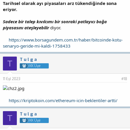
Tarihsel olarak ayı piyasaları arz tükendiğinde sona
eriyor.
Sadece bir talep kıvılcımı bir sonraki patlayıcı boğa
piyasasını ateşleyebilir
diyor.
https://www.borsagundem.com.tr/haber/bitcoinde-kotu-
senaryo-geride-mi-kaldi-1758433
T u l g a
T
KK Üye
11 Eyl 2023
#18
https://kriptokoin.com/ethereum-icin-beklentiler-artti/
T u l g a
T
KK Üye