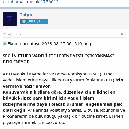
dip-ihtimali-dusuk-1756012
Tulga..
T
KK Üye
26 Ağu 2023
#13
SEC'İN ETHER VADELİ ETF'LERİNE YEŞİL IŞIK YAKMASI
BEKLENİYOR…
.
ABD Menkul Kıymetler ve Borsa Komisyonu (SEC), Ether
vadeli işlemlerine dayalı ilk borsa yatırım fonlarına
(ETF) izin
vermeye hazırlanıyor.
Konuya yakın kişilere göre, düzenleyicinin ikinci en
büyük kripto para birimi için vadeli işlem
sözleşmelerine dayalı olacak ürünleri engellemesi pek
olası değil.
Aralarında Volatility Shares, Bitwise, Roundhill ve
ProShares'in de bulunduğu yaklaşık bir düzine şirket, ETF'leri
piyasaya sürmek için başvurdu.