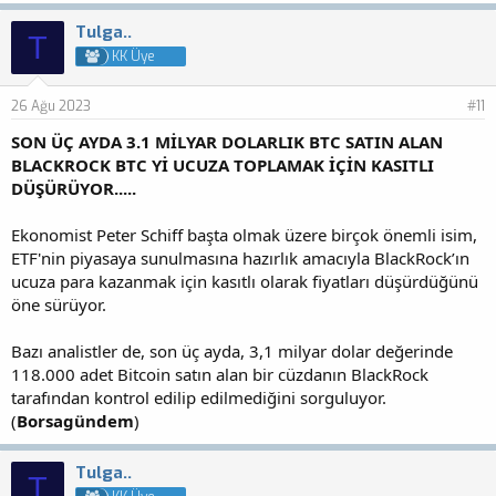
Tulga..
T
KK Üye
26 Ağu 2023
#11
SON ÜÇ AYDA 3.1 MİLYAR DOLARLIK BTC SATIN ALAN
BLACKROCK BTC Yİ UCUZA TOPLAMAK İÇİN KASITLI
DÜŞÜRÜYOR.....
Ekonomist Peter Schiff başta olmak üzere birçok önemli isim,
ETF'nin piyasaya sunulmasına hazırlık amacıyla BlackRock’ın
ucuza para kazanmak için kasıtlı olarak fiyatları düşürdüğünü
öne sürüyor.
Bazı analistler de, son üç ayda, 3,1 milyar dolar değerinde
118.000 adet Bitcoin satın alan bir cüzdanın BlackRock
tarafından kontrol edilip edilmediğini sorguluyor.
(
Borsagündem
)
Tulga..
T