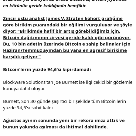
en kötünün geride kaldığında hemfikir.
Zincir üstü analist James V. Straten kohort grafiğine
göre birikim puanındaki bir eğilimi vurguluyor ve şöyle
diyor: “Birikimde hafif bir artış görebildiğimiz için,
Bitcoin dağıtımının zirvesi geride kaldı gibi görünüyor.
Bu, 10 bin adetin üzerinde Bitcoin'e sahip balinalar için
Haziran/Temmuz ayından bu yana en agresif birikime
karşılık geliyor.”
Bitcoin’lerin yüzde 94,6’sı kıpırdamadı
Blockware Solutions'tan Joe Burnett ise ilgi çekici bir gözlemle
konuya dahil oluyor.
Burnett, Son 30 günde şaşırtıcı bir şekilde tüm Bitcoin’lerin
yüzde 94,6'sı sabit kaldı.
Ağustos ayının sonunda yeni bir rekora imza attık ve
bunun yakında aşılması da ihtimal dahilinde.