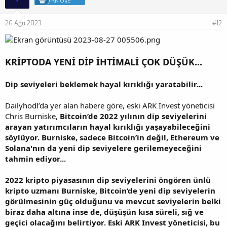
KK Üye
26 Ağu 2023
#12
KRİPTODA YENİ DİP İHTİMALİ ÇOK DÜŞÜK...
Dip seviyeleri beklemek hayal kırıklığı yaratabilir...
Dailyhodl’da yer alan habere göre, eski ARK Invest yöneticisi
Chris Burniske,
Bitcoin’de 2022 yılının dip seviyelerini
arayan yatırımcıların hayal kırıklığı yaşayabileceğini
söylüyor. Burniske, sadece Bitcoin’in değil, Ethereum ve
Solana'nın da yeni dip seviyelere gerilemeyeceğini
tahmin ediyor...
2022 kripto piyasasının dip seviyelerini öngören ünlü
kripto uzmanı Burniske, Bitcoin’de yeni dip seviyelerin
görülmesinin güç olduğunu ve mevcut seviyelerin belki
biraz daha altına inse de, düşüşün kısa süreli, sığ ve
geçici olacağını belirtiyor. Eski ARK Invest yöneticisi, bu