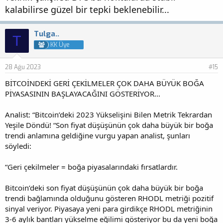
kalabilirse güzel bir tepki beklenebilir...
Tulga..
T
KK Üye
28 Ağu 2023
#15
BİTCOİNDEKİ GERİ ÇEKİLMELER ÇOK DAHA BÜYÜK BOĞA
PİYASASININ BAŞLAYACAĞINI GÖSTERİYOR...
Analist: “Bitcoin’deki 2023 Yükselişini Bilen Metrik Tekrardan
Yeşile Döndü! “Son fiyat düşüşünün çok daha büyük bir boğa
trendi anlamına geldiğine vurgu yapan analist, şunları
söyledi:
“Geri çekilmeler = boğa piyasalarındaki fırsatlardır.
Bitcoin’deki son fiyat düşüşünün çok daha büyük bir boğa
trendi bağlamında olduğunu gösteren RHODL metriği pozitif
sinyal veriyor. Piyasaya yeni para girdikçe RHODL metriğinin
3-6 aylık bantları yükselme eğilimi gösteriyor bu da yeni boğa