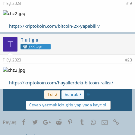
11 Eyl 2023
#19
https://kriptokoin.com/bitcoin-2x-yapabilir/
T u l g a
T
KK Üye
11 Eyl 2023
#20
https://kriptokoin.com/hayallerdeki-bitcoin-rallisi/
Last
1 of 2
Sonraki
Cevap yazmak için giriş yap yada kayıt ol.
Facebook
Twitter
Google+
Reddit
Pinterest
Tumblr
WhatsApp
E-posta
Link
Paylaş: