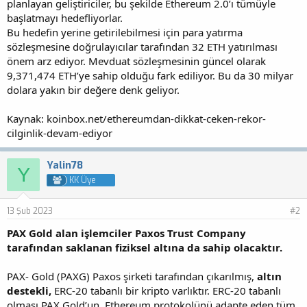
planlayan geliştiriciler, bu şekilde Ethereum 2.0’ı tümüyle
başlatmayı hedefliyorlar.
Bu hedefin yerine getirilebilmesi için para yatırma
sözleşmesine doğrulayıcılar tarafından 32 ETH yatırılması
önem arz ediyor. Mevduat sözleşmesinin güncel olarak
9,371,474 ETH’ye sahip olduğu fark ediliyor. Bu da 30 milyar
dolara yakın bir değere denk geliyor.
Kaynak: koinbox.net/ethereumdan-dikkat-ceken-rekor-
cilginlik-devam-ediyor
Yalin78
Y
KK Üye
13 Şub 2023
#2
PAX Gold alan işlemciler Paxos Trust Company
tarafından saklanan fiziksel altına da sahip olacaktır.
PAX- Gold (PAXG) Paxos şirketi tarafından çıkarılmış,
altın
destekli,
ERC-20 tabanlı bir kripto varlıktır. ERC-20 tabanlı
olması PAX Gold’un, Ethereum protokolünü adapte eden tüm