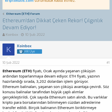
kriptokulis.com
sorumluluk kabul etmez.
Ethereum (ETH) Forum
Ethereum’dan Dikkat Çeken Rekor! Çılgınlık
Devam Ediyor!
K
B
Koinbox
10 Şub 2022
o
a
n
ş
Koinbox
K
b
l
KK Üye
u
a
y
n
u
g
10 Şub 2022
#1
b
ı
Ethereum (ETH)
a
ç
fiyatı, Ocak ayında yaşanan çöküşün
ş
t
ardından toparlanmaya devam ediyor. ETH fiyatı, yazının
l
a
hazırlandığı sırada, 3,202 dolardan işlem görüyor.
a
r
Ethereum balinaları, yaşanan son çöküşü avantaja çevirdi. Söz
t
i
konusu balinalar tarafından büyük çaplı alımlar
a
h
gerçekleştirildi. Çok sayıda Ethereum satın alındı. Bu varlıklar
n
i
kripto para borsalarından bilinmeyen cüzdan adreslerine
transfer edildi. Birçok balinanın Ethereum biriktirmeye