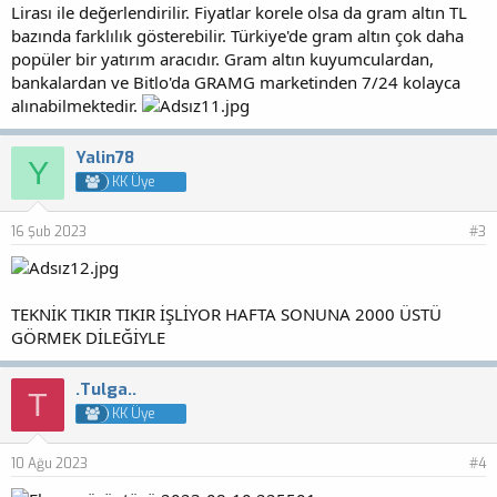
Lirası ile değerlendirilir. Fiyatlar korele olsa da gram altın TL
bazında farklılık gösterebilir. Türkiye'de gram altın çok daha
popüler bir yatırım aracıdır. Gram altın kuyumculardan,
bankalardan ve Bitlo'da GRAMG marketinden 7/24 kolayca
alınabilmektedir.
Yalin78
Y
KK Üye
16 Şub 2023
#3
TEKNİK TIKIR TIKIR İŞLİYOR HAFTA SONUNA 2000 ÜSTÜ
GÖRMEK DİLEĞİYLE
.Tulga..
T
KK Üye
10 Ağu 2023
#4