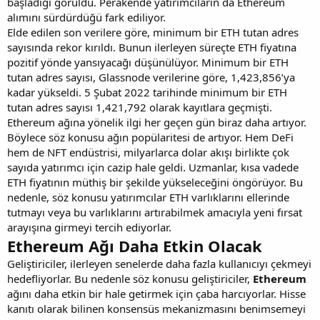
başladığı görüldü. Perakende yatırımcıların da Ethereum
alımını sürdürdüğü fark ediliyor.
Elde edilen son verilere göre, minimum bir ETH tutan adres
sayısında rekor kırıldı. Bunun ilerleyen süreçte ETH fiyatına
pozitif yönde yansıyacağı düşünülüyor. Minimum bir ETH
tutan adres sayısı, Glassnode verilerine göre, 1,423,856’ya
kadar yükseldi. 5 Şubat 2022 tarihinde minimum bir ETH
tutan adres sayısı 1,421,792 olarak kayıtlara geçmişti.
Ethereum ağına yönelik ilgi her geçen gün biraz daha artıyor.
Böylece söz konusu ağın popülaritesi de artıyor. Hem DeFi
hem de NFT endüstrisi, milyarlarca dolar akışı birlikte çok
sayıda yatırımcı için cazip hale geldi. Uzmanlar, kısa vadede
ETH fiyatının müthiş bir şekilde yükseleceğini öngörüyor. Bu
nedenle, söz konusu yatırımcılar ETH varlıklarını ellerinde
tutmayı veya bu varlıklarını artırabilmek amacıyla yeni fırsat
arayışına girmeyi tercih ediyorlar.
Ethereum Ağı Daha Etkin Olacak
Geliştiriciler, ilerleyen senelerde daha fazla kullanıcıyı çekmeyi
hedefliyorlar. Bu nedenle söz konusu geliştiriciler,
Ethereum
ağını daha etkin bir hale getirmek için çaba harcıyorlar. Hisse
kanıtı olarak bilinen konsensüs mekanizmasını benimsemeyi