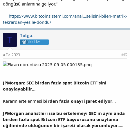
döngüsü anlamına geliyor.”
https://www.bitcoinsistemi.com/anal...selisini-bilen-metrik-
tekrardan-yesile-dondu/
Tulga..
T
KK Üye
4 Eyl 2023
#16
JPMorgan: SEC birden fazla spot Bitcoin ETF'sini
onaylayabilir...
Kararın ertelenmesi
birden fazla onayı işaret ediyor
...
JPMorgan analistleri ise bu ertelemeyi SEC'in aynı anda
birden fazla spot Bitcoin ETF başvurusunu onaylama
eğiliminde olduğunun bir işareti olarak yorumluyor.....