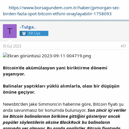
https://www.borsagundem.com.tr/haber/jpmorgan-sec-
birden-fazla-spot-bitcoin-etfsini-onaylayabilir-1758093
-Tulga..
T
KK Üye
10 Eyl 2023
#17
Bitcoin’de akümülasyon yani biriktirme dönemi
yaşanıyor.
Balinalar yaptıkları yüklü alımlarla, olası bir düşüşün
önüne geçiyor.
Newsbtc’den Jake Simmons'ın haberine göre, Bitcoin fiyatı şu
anda savunmasız bir konumda bulunuyor.
Son zincir içi veriler
ise Bitcoin balinalarının birikime gittiğini gösteriyor ancak
popüler söylentilerin aksine BlackRock bu balinaların
arasında yer almıyor. Bu arada analistler, Bitcoin fiyatında