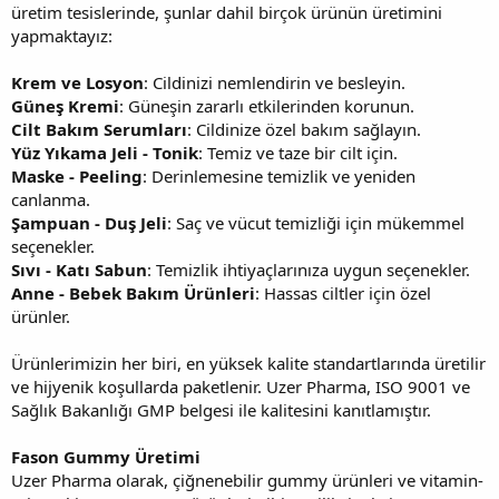
üretim tesislerinde, şunlar dahil birçok ürünün üretimini
yapmaktayız:
Krem ve Losyon
: Cildinizi nemlendirin ve besleyin.
Güneş Kremi
: Güneşin zararlı etkilerinden korunun.
Cilt Bakım Serumları
: Cildinize özel bakım sağlayın.
Yüz Yıkama Jeli - Tonik
: Temiz ve taze bir cilt için.
Maske - Peeling
: Derinlemesine temizlik ve yeniden
canlanma.
Şampuan - Duş Jeli
: Saç ve vücut temizliği için mükemmel
seçenekler.
Sıvı - Katı Sabun
: Temizlik ihtiyaçlarınıza uygun seçenekler.
Anne - Bebek Bakım Ürünleri
: Hassas ciltler için özel
ürünler.
Ürünlerimizin her biri, en yüksek kalite standartlarında üretilir
ve hijyenik koşullarda paketlenir. Uzer Pharma, ISO 9001 ve
Sağlık Bakanlığı GMP belgesi ile kalitesini kanıtlamıştır.
Fason Gummy Üretimi
Uzer Pharma olarak, çiğnenebilir gummy ürünleri ve vitamin-