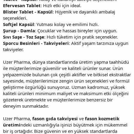
Efervesan Tablet
: Hızlı etki için ideal.
Blister Tablet - Kapsül
: Hijyenik ve dayanıklı ambalaj
seçenekleri.
Softjel Kapsül
: Yutması kolay ve emilimi hızlı.
Şurup - Damla
: Çocuklar ve hassas bireyler için uygun.
Sıvı Saşe - Toz Saşe
: Hızlı tüketim için pratik seçenekler.
Sporcu Besinleri - Takviyeleri
: Aktif yaşam tarzınıza uygun
takviyeler.
Uzer Pharma, dünya standartlarında üretim yapma taahhüdü
ile müşterilerimize güvenilir ve kaliteli ürünler sunar. Ürün
yelpazemizde bulunan çok çeşitli aktifler ve bitkisel ekstraktlar
sayesinde, müşterilerimize zengin ürün seçenekleri ve formül
geliştirme özgürlüğü sunuyoruz. Uzman kadromuz, yüksek
kaliteli ürünleri minimum maliyet ve maksimum etki ölçeğini
gözeterek üretmekte ve müşterilerimize benzersiz bir
deneyim sunmaktadır.
Uzer Pharma,
fason gıda takviyesi
ve
fason kozmetik
üretimi
ndeki uzmanlığıyla işinizi büyütmek için mükemmel
bir iş ortağıdır. Bize güvenin ve en yüksek standartlarda