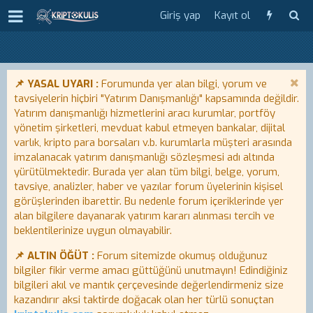
Giriş yap
Kayıt ol
📌 YASAL UYARI :
Forumunda yer alan bilgi, yorum ve
tavsiyelerin hiçbiri "Yatırım Danışmanlığı" kapsamında değildir.
Yatırım danışmanlığı hizmetlerini aracı kurumlar, portföy
yönetim şirketleri, mevduat kabul etmeyen bankalar, dijital
varlık, kripto para borsaları v.b. kurumlarla müşteri arasında
imzalanacak yatırım danışmanlığı sözleşmesi adı altında
yürütülmektedir. Burada yer alan tüm bilgi, belge, yorum,
tavsiye, analizler, haber ve yazılar forum üyelerinin kişisel
görüşlerinden ibarettir. Bu nedenle forum içeriklerinde yer
alan bilgilere dayanarak yatırım kararı alınması tercih ve
beklentilerinize uygun olmayabilir.
📌 ALTIN ÖĞÜT :
Forum sitemizde okumuş olduğunuz
bilgiler fikir verme amacı güttüğünü unutmayın! Edindiğiniz
bilgileri akıl ve mantık çerçevesinde değerlendirmeniz size
kazandırır aksi taktirde doğacak olan her türlü sonuçtan