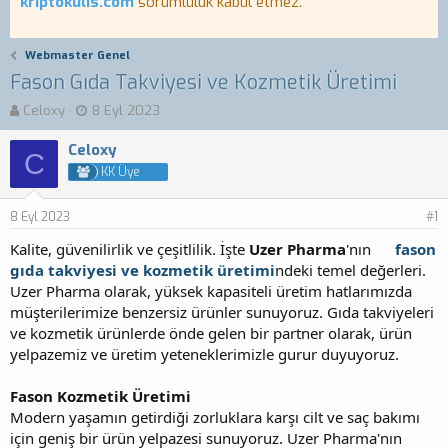
kriptokulis.com
sorumluluk kabul etmez.
Webmaster Genel
Fason Gıda Takviyesi ve Kozmetik Üretimi
K
B
Celoxy
8 Eyl 2023
o
a
n
ş
Celoxy
C
b
l
KK Üye
u
a
y
n
8 Eyl 2023
u
g
#1
b
ı
Kalite, güvenilirlik ve çeşitlilik. İşte
Uzer Pharma
'nın
fason
a
ç
gıda takviyesi ve kozmetik üretimi
ndeki temel değerleri.
ş
t
Uzer Pharma olarak, yüksek kapasiteli üretim hatlarımızda
l
a
a
r
müşterilerimize benzersiz ürünler sunuyoruz. Gıda takviyeleri
t
i
ve kozmetik ürünlerde önde gelen bir partner olarak, ürün
a
h
yelpazemiz ve üretim yeteneklerimizle gurur duyuyoruz.
n
i
Fason Kozmetik Üretimi
Modern yaşamın getirdiği zorluklara karşı cilt ve saç bakımı
için geniş bir ürün yelpazesi sunuyoruz. Uzer Pharma'nın