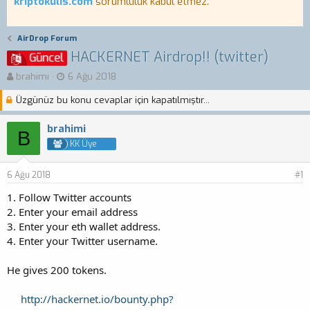
kriptokulis.com
sorumluluk kabul etmez.
AirDrop Forum
HACKERNET Airdrop!! (twitter)
Güncel
K
B
brahimi
6 Ağu 2018
o
a
Üzgünüz bu konu cevaplar için kapatılmıştır...
n
ş
b
l
u
a
brahimi
B
y
n
KK Üye
u
g
b
ı
6 Ağu 2018
a
ç
#1
ş
t
1. Follow Twitter accounts
l
a
2. Enter your email address
a
r
3. Enter your eth wallet address.
t
i
a
h
4. Enter your Twitter username.
n
i
He gives 200 tokens.
http://hackernet.io/bounty.php?