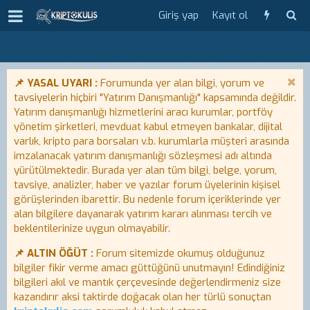
Giriş yap
Kayıt ol
📌 YASAL UYARI :
Forumunda yer alan bilgi, yorum ve
tavsiyelerin hiçbiri "Yatırım Danışmanlığı" kapsamında değildir.
Yatırım danışmanlığı hizmetlerini aracı kurumlar, portföy
yönetim şirketleri, mevduat kabul etmeyen bankalar, dijital
varlık, kripto para borsaları v.b. kurumlarla müşteri arasında
imzalanacak yatırım danışmanlığı sözleşmesi adı altında
yürütülmektedir. Burada yer alan tüm bilgi, belge, yorum,
tavsiye, analizler, haber ve yazılar forum üyelerinin kişisel
görüşlerinden ibarettir. Bu nedenle forum içeriklerinde yer
alan bilgilere dayanarak yatırım kararı alınması tercih ve
beklentilerinize uygun olmayabilir.
📌 ALTIN ÖĞÜT :
Forum sitemizde okumuş olduğunuz
bilgiler fikir verme amacı güttüğünü unutmayın! Edindiğiniz
bilgileri akıl ve mantık çerçevesinde değerlendirmeniz size
kazandırır aksi taktirde doğacak olan her türlü sonuçtan