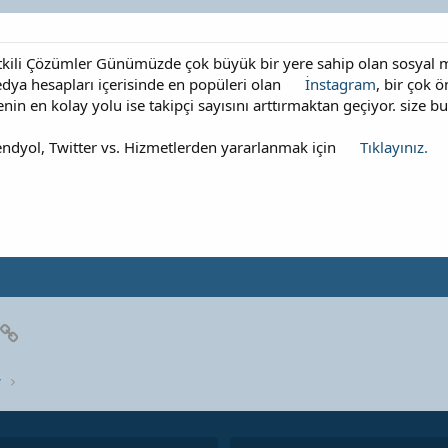
kili Çözümler Günümüzde çok büyük bir yere sahip olan sosyal me
edya hesapları içerisinde en popüleri olan
İnstagram
, bir çok 
in en kolay yolu ise takipçi sayısını arttırmaktan geçiyor. size 
endyol, Twitter vs. Hizmetlerden yararlanmak için
Tıklayınız.
pp
posta
Link
r