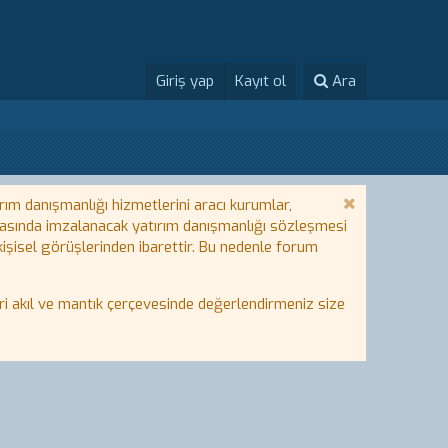
Giriş yap
Kayıt ol
Ara
rım danışmanlığı hizmetlerini aracı kurumlar,
 arasında imzalanacak yatırım danışmanlığı sözleşmesi
 kişisel görüşlerinden ibarettir. Bu nedenle forum
i akıl ve mantık çerçevesinde değerlendirmeniz size