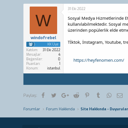
o
a
n
ş
31 Eki 2022
b
l
W
Sosyal Medya Hizmetlerinde Et
u
a
y
n
kullanılabilmektedir. Sosyal m
u
g
üzerinden popülerlik elde etmen
b
ı
windofrebel
a
ç
Tİktok, İnstagram, Youtube, tr
ş
t
KK Üye
l
a
Katılım
31 Eki 2022
a
r
Mesajlar
4
Beğeniler
0
t
i
https://heyfenomen.com/
Puanları
1
a
h
Konum
istanbul
n
i
Facebook
Twitter
Google+
Reddit
Pinterest
Tumblr
WhatsA
E-
Paylaş:
Forumlar
Forum Hakkında
Site Hakkında - Duyurula