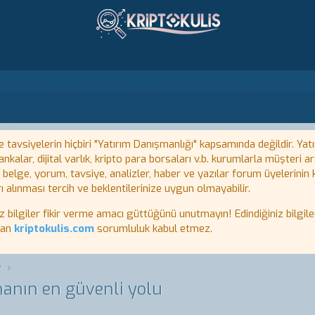
tavsiyelerin hiçbiri "Yatırım Danışmanlığı" kapsamında değildir. Yatı
kalar, dijital varlık, kripto para borsaları v.b. kurumlarla müşteri
, belge, yorum, tavsiye, analizler, haber ve yazılar forum üyelerinin
ı alınması tercih ve beklentilerinize uygun olmayabilir.
lgiler fikir verme amacı güttüğünü unutmayın! Edindiğiniz bilgiler
tan
kriptokulis.com
sorumluluk kabul etmez.
r
nın en güvenli yolu