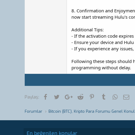
8. Confirmation and Enjoyment:
now start streaming Hulu's co
Additional Tips:
- If the activation code expir
- Ensure your device and Hulu 
- If you experience any issues
Following these steps should h
programming without delay.
Facebook
Twitter
Google+
Reddit
Pinterest
Tumblr
WhatsA
E-
Paylaş:
Forumlar
Bitcoin (BTC), Kripto Para Forumu Genel Konul
En beğenilen konular