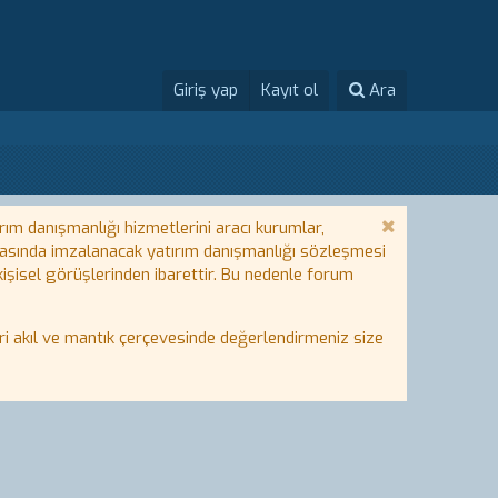
Giriş yap
Kayıt ol
Ara
rım danışmanlığı hizmetlerini aracı kurumlar,
 arasında imzalanacak yatırım danışmanlığı sözleşmesi
 kişisel görüşlerinden ibarettir. Bu nedenle forum
i akıl ve mantık çerçevesinde değerlendirmeniz size