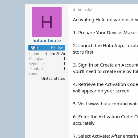
o
a
n
ş
3 Tem 2024
b
l
H
Activating Hulu on various devi
u
a
y
n
u
g
1. Prepare Your Device: Make s
b
ı
huluactivate
a
ç
2. Launch the Hulu App: Locate
ş
t
KK Üye
store first.
l
a
Katılım
3 Tem 2024
a
r
Mesajlar
1
Beğeniler
0
t
i
3. Sign In or Create an Accoun
Puanları
1
a
h
you'll need to create one by f
Konum
n
i
United States
4. Retrieve the Activation Cod
will appear on your screen.
5. Visit www hulu com/activat
6. Enter the Activation Code: O
accurately.
7. Select Activate: After enteri