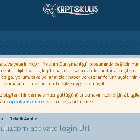
tavsiyelerin hiçbiri "Yatırım Danışmanlığı" kapsamında değildir. Yatı
kalar, dijital varlık, kripto para borsaları v.b. kurumlarla müşteri
, belge, yorum, tavsiye, analizler, haber ve yazılar forum üyelerinin
ı alınması tercih ve beklentilerinize uygun olmayabilir.
lgiler fikir verme amacı güttüğünü unutmayın! Edindiğiniz bilgiler
tan
kriptokulis.com
sorumluluk kabul etmez.
ar
Teknik Analiz
ulu.com activate login Url