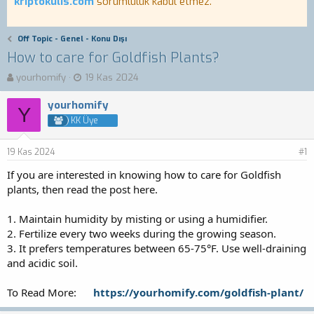
kriptokulis.com
sorumluluk kabul etmez.
Off Topic - Genel - Konu Dışı
How to care for Goldfish Plants?
K
B
yourhomify
19 Kas 2024
o
a
n
ş
yourhomify
Y
b
l
KK Üye
u
a
y
n
19 Kas 2024
u
g
#1
b
ı
If you are interested in knowing how to care for Goldfish
a
ç
plants, then read the post here.
ş
t
l
a
a
r
1. Maintain humidity by misting or using a humidifier.
t
i
2. Fertilize every two weeks during the growing season.
a
h
3. It prefers temperatures between 65-75°F. Use well-draining
n
i
and acidic soil.
To Read More:
https://yourhomify.com/goldfish-plant/