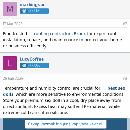
maxkingson
M
KK Üye
17 Mar 2025
#2
Find trusted
roofing contractors Bronx
for expert roof
installation, repairs, and maintenance to protect your home
or business efficiently.
LucyCoffee
L
KK Üye
25 Şub 2026
#3
Temperature and humidity control are crucial for
best sex
dolls
, which are more sensitive to environmental conditions.
Store your premium sex doll in a cool, dry place away from
direct sunlight. Excess heat may soften TPE material, while
extreme cold can stiffen silicone.
Cevap yazmak için giriş yap yada kayıt ol.