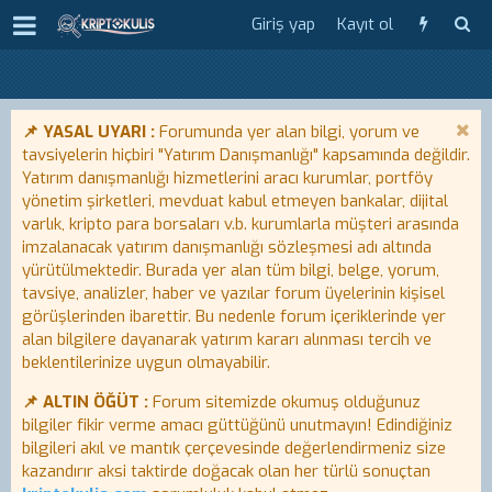
Giriş yap
Kayıt ol
📌 YASAL UYARI :
Forumunda yer alan bilgi, yorum ve
tavsiyelerin hiçbiri "Yatırım Danışmanlığı" kapsamında değildir.
Yatırım danışmanlığı hizmetlerini aracı kurumlar, portföy
yönetim şirketleri, mevduat kabul etmeyen bankalar, dijital
varlık, kripto para borsaları v.b. kurumlarla müşteri arasında
imzalanacak yatırım danışmanlığı sözleşmesi adı altında
yürütülmektedir. Burada yer alan tüm bilgi, belge, yorum,
tavsiye, analizler, haber ve yazılar forum üyelerinin kişisel
görüşlerinden ibarettir. Bu nedenle forum içeriklerinde yer
alan bilgilere dayanarak yatırım kararı alınması tercih ve
beklentilerinize uygun olmayabilir.
📌 ALTIN ÖĞÜT :
Forum sitemizde okumuş olduğunuz
bilgiler fikir verme amacı güttüğünü unutmayın! Edindiğiniz
bilgileri akıl ve mantık çerçevesinde değerlendirmeniz size
kazandırır aksi taktirde doğacak olan her türlü sonuçtan