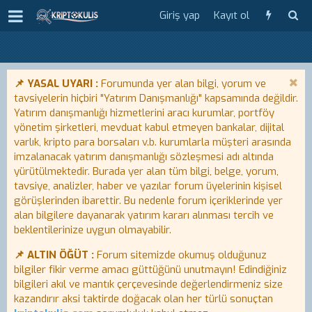
Giriş yap
Kayıt ol
📌 YASAL UYARI :
Forumunda yer alan bilgi, yorum ve
tavsiyelerin hiçbiri "Yatırım Danışmanlığı" kapsamında değildir.
Yatırım danışmanlığı hizmetlerini aracı kurumlar, portföy
yönetim şirketleri, mevduat kabul etmeyen bankalar, dijital
varlık, kripto para borsaları v.b. kurumlarla müşteri arasında
imzalanacak yatırım danışmanlığı sözleşmesi adı altında
yürütülmektedir. Burada yer alan tüm bilgi, belge, yorum,
tavsiye, analizler, haber ve yazılar forum üyelerinin kişisel
görüşlerinden ibarettir. Bu nedenle forum içeriklerinde yer
alan bilgilere dayanarak yatırım kararı alınması tercih ve
beklentilerinize uygun olmayabilir.
📌 ALTIN ÖĞÜT :
Forum sitemizde okumuş olduğunuz
bilgiler fikir verme amacı güttüğünü unutmayın! Edindiğiniz
bilgileri akıl ve mantık çerçevesinde değerlendirmeniz size
kazandırır aksi taktirde doğacak olan her türlü sonuçtan