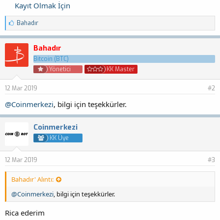
Kayıt Olmak İçin
B
Bahadır
e
ğ
e
Bahadır
n
Bitcoin (BTC)
i
Yönetici
KK Master
l
e
r
12 Mar 2019
#2
:
@Coinmerkezi
, bilgi için teşekkürler.
Coinmerkezi
KK Üye
12 Mar 2019
#3
Bahadır' Alıntı:
@Coinmerkezi
, bilgi için teşekkürler.
Rica ederim