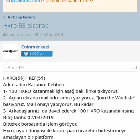
kriptokulis.com
sorumluluk kabul etmez.
AirDrop Forum
Hxro 5$ airdrop
K
B
Coinmerkezi
12 Mar 2019
o
a
n
ş
Coinmerkezi
b
l
KK Üye
u
a
y
n
12 Mar 2019
u
g
#1
b
ı
HXRO(5$)+ REF(5$)
a
ç
Adım adım Kazanım Rehberi:
ş
t
1- 100 HXRO kazanmak için aşağıdaki linke tıklıyoruz.
l
a
a
r
2- Açılan ekrana mail adresimizi yazıyoruz, “Join the Waitliste”
t
i
basıyoruz. Mail onayı yapıyoruz. Bu kadar!
a
h
3- Arkadaşlarınızı da davet ederek 100 HXRO kazanabilirsiniz!
n
i
Bitiş tarihi: 02/04/2019
Bitterex borsasında işlem görüyor.
Hxro, oyun dünyası ile kripto-para ticaretini birleştirmeyi
amaçlayan bir platform.