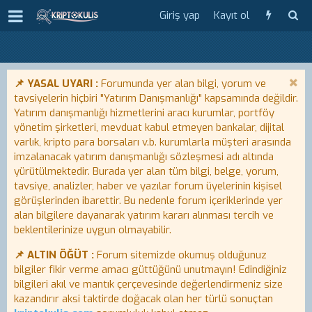
Giriş yap
Kayıt ol
📌 YASAL UYARI :
Forumunda yer alan bilgi, yorum ve
tavsiyelerin hiçbiri "Yatırım Danışmanlığı" kapsamında değildir.
Yatırım danışmanlığı hizmetlerini aracı kurumlar, portföy
yönetim şirketleri, mevduat kabul etmeyen bankalar, dijital
varlık, kripto para borsaları v.b. kurumlarla müşteri arasında
imzalanacak yatırım danışmanlığı sözleşmesi adı altında
yürütülmektedir. Burada yer alan tüm bilgi, belge, yorum,
tavsiye, analizler, haber ve yazılar forum üyelerinin kişisel
görüşlerinden ibarettir. Bu nedenle forum içeriklerinde yer
alan bilgilere dayanarak yatırım kararı alınması tercih ve
beklentilerinize uygun olmayabilir.
📌 ALTIN ÖĞÜT :
Forum sitemizde okumuş olduğunuz
bilgiler fikir verme amacı güttüğünü unutmayın! Edindiğiniz
bilgileri akıl ve mantık çerçevesinde değerlendirmeniz size
kazandırır aksi taktirde doğacak olan her türlü sonuçtan