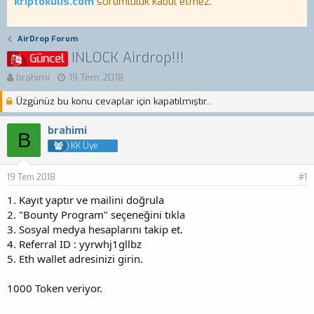
kriptokulis.com
sorumluluk kabul etmez.
AirDrop Forum
INLOCK Airdrop!!!
Güncel
K
B
brahimi
19 Tem 2018
o
a
Üzgünüz bu konu cevaplar için kapatılmıştır...
n
ş
b
l
u
a
brahimi
B
y
n
KK Üye
u
g
b
ı
19 Tem 2018
a
ç
#1
ş
t
1. Kayıt yaptır ve mailini doğrula
l
a
2. "Bounty Program" seçeneğini tıkla
a
r
3. Sosyal medya hesaplarını takip et.
t
i
a
h
4. Referral ID : yyrwhj1gllbz
n
i
5. Eth wallet adresinizi girin.
1000 Token veriyor.