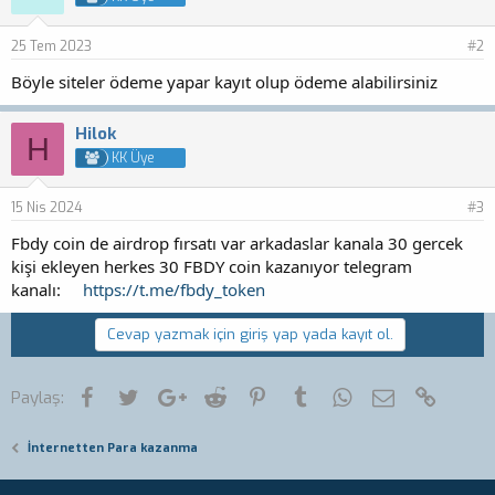
25 Tem 2023
#2
Böyle siteler ödeme yapar kayıt olup ödeme alabilirsiniz
Hilok
H
KK Üye
15 Nis 2024
#3
Fbdy coin de airdrop fırsatı var arkadaslar kanala 30 gercek
kişi ekleyen herkes 30 FBDY coin kazanıyor telegram
kanalı:
https://t.me/fbdy_token
Cevap yazmak için giriş yap yada kayıt ol.
Facebook
Twitter
Google+
Reddit
Pinterest
Tumblr
WhatsApp
E-posta
Link
Paylaş:
İnternetten Para kazanma