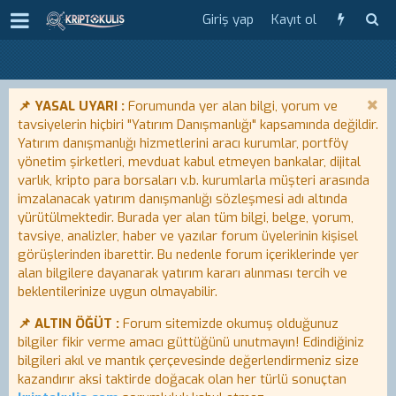
Giriş yap
Kayıt ol
📌 YASAL UYARI :
Forumunda yer alan bilgi, yorum ve
tavsiyelerin hiçbiri "Yatırım Danışmanlığı" kapsamında değildir.
Yatırım danışmanlığı hizmetlerini aracı kurumlar, portföy
yönetim şirketleri, mevduat kabul etmeyen bankalar, dijital
varlık, kripto para borsaları v.b. kurumlarla müşteri arasında
imzalanacak yatırım danışmanlığı sözleşmesi adı altında
yürütülmektedir. Burada yer alan tüm bilgi, belge, yorum,
tavsiye, analizler, haber ve yazılar forum üyelerinin kişisel
görüşlerinden ibarettir. Bu nedenle forum içeriklerinde yer
alan bilgilere dayanarak yatırım kararı alınması tercih ve
beklentilerinize uygun olmayabilir.
📌 ALTIN ÖĞÜT :
Forum sitemizde okumuş olduğunuz
bilgiler fikir verme amacı güttüğünü unutmayın! Edindiğiniz
bilgileri akıl ve mantık çerçevesinde değerlendirmeniz size
kazandırır aksi taktirde doğacak olan her türlü sonuçtan