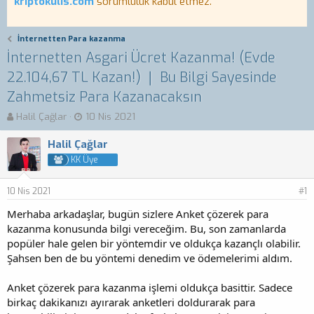
kriptokulis.com
sorumluluk kabul etmez.
İnternetten Para kazanma
İnternetten Asgari Ücret Kazanma! (Evde
22.104,67 TL Kazan!) ❘ Bu Bilgi Sayesinde
Zahmetsiz Para Kazanacaksın
K
B
Halil Çağlar
10 Nis 2021
o
a
n
ş
Halil Çağlar
b
l
KK Üye
u
a
y
n
10 Nis 2021
u
g
#1
b
ı
Merhaba arkadaşlar, bugün sizlere Anket çözerek para
a
ç
kazanma konusunda bilgi vereceğim. Bu, son zamanlarda
ş
t
popüler hale gelen bir yöntemdir ve oldukça kazançlı olabilir.
l
a
a
r
Şahsen ben de bu yöntemi denedim ve ödemelerimi aldım.
t
i
a
h
Anket çözerek para kazanma işlemi oldukça basittir. Sadece
n
i
birkaç dakikanızı ayırarak anketleri doldurarak para