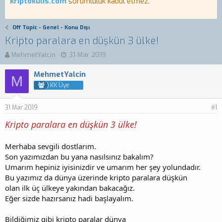
kriptokulis.com
sorumluluk kabul etmez.
Off Topic - Genel - Konu Dışı
Kripto paralara en düşkün 3 ülke!
K
B
MehmetYalcin
31 Mar 2019
o
a
n
ş
MehmetYalcin
M
b
l
KK Üye
u
a
y
n
31 Mar 2019
u
g
#1
b
ı
Kripto paralara en düşkün 3 ülke!
a
ç
ş
t
l
a
Merhaba sevgili dostlarım.
a
r
Son yazımızdan bu yana nasılsınız bakalım?
t
i
Umarım hepiniz iyisinizdir ve umarım her şey yolundadır.
a
h
Bu yazımız da dünya üzerinde kripto paralara düşkün
n
i
olan ilk üç ülkeye yakından bakacağız.
Eğer sizde hazırsanız hadi başlayalım.
Bildiğimiz gibi kripto paralar dünya