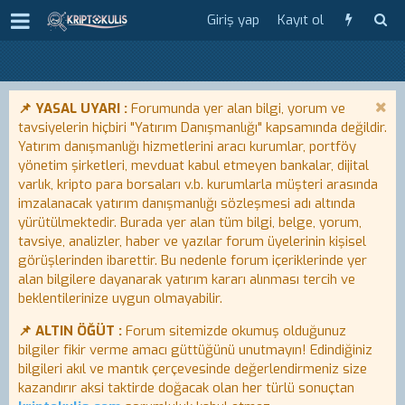
Giriş yap
Kayıt ol
📌 YASAL UYARI :
Forumunda yer alan bilgi, yorum ve
tavsiyelerin hiçbiri "Yatırım Danışmanlığı" kapsamında değildir.
Yatırım danışmanlığı hizmetlerini aracı kurumlar, portföy
yönetim şirketleri, mevduat kabul etmeyen bankalar, dijital
varlık, kripto para borsaları v.b. kurumlarla müşteri arasında
imzalanacak yatırım danışmanlığı sözleşmesi adı altında
yürütülmektedir. Burada yer alan tüm bilgi, belge, yorum,
tavsiye, analizler, haber ve yazılar forum üyelerinin kişisel
görüşlerinden ibarettir. Bu nedenle forum içeriklerinde yer
alan bilgilere dayanarak yatırım kararı alınması tercih ve
beklentilerinize uygun olmayabilir.
📌 ALTIN ÖĞÜT :
Forum sitemizde okumuş olduğunuz
bilgiler fikir verme amacı güttüğünü unutmayın! Edindiğiniz
bilgileri akıl ve mantık çerçevesinde değerlendirmeniz size
kazandırır aksi taktirde doğacak olan her türlü sonuçtan