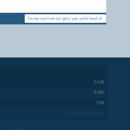
Cevap yazmak için giriş yap yada kayıt ol.
5,536
9,990
7,187
talkwithstrangers01