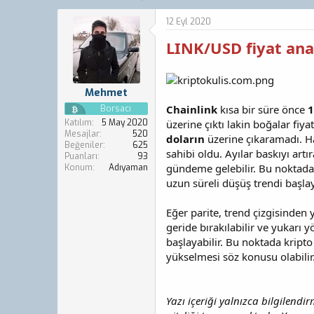
o
a
n
ş
12 Eyl 2020
b
l
LINK/USD fiyat anal
u
a
y
n
u
g
b
ı
Mehmet
a
ç
ş
t
Chainlink
kısa bir süre önce
1
Borsacı
l
a
Katılım
5 May 2020
üzerine çıktı lakin boğalar fiya
a
r
Mesajlar
520
doların
üzerine çıkaramadı. Ha
Beğeniler
625
t
i
sahibi oldu. Ayılar baskıyı art
Puanları
93
a
h
gündeme gelebilir. Bu noktada s
Konum
Adıyaman
n
i
uzun süreli düşüş trendi başlay
Eğer parite, trend çizgisinden 
geride bırakılabilir ve yukarı 
başlayabilir. Bu noktada kripto
yükselmesi söz konusu olabilir
Yazı içeriği yalnızca bilgilendir