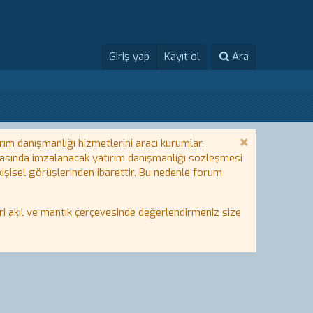
Giriş yap
Kayıt ol
Ara
rım danışmanlığı hizmetlerini aracı kurumlar,
 arasında imzalanacak yatırım danışmanlığı sözleşmesi
 kişisel görüşlerinden ibarettir. Bu nedenle forum
i akıl ve mantık çerçevesinde değerlendirmeniz size