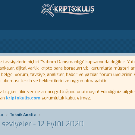
tavsiyelerin hiçbiri "Yatırım Danışmanlığı" kapsamında değildir. Yatı
kalar, dijital varlık, kripto para borsaları v.b. kurumlarla müşteri
, belge, yorum, tavsiye, analizler, haber ve yazılar forum üyelerinin
ı alınması tercih ve beklentilerinize uygun olmayabilir.
lgiler fikir verme amacı güttüğünü unutmayın! Edindiğiniz bilgiler
tan
kriptokulis.com
sorumluluk kabul etmez.
ar
Teknik Analiz
 seviyeler - 12 Eylül 2020