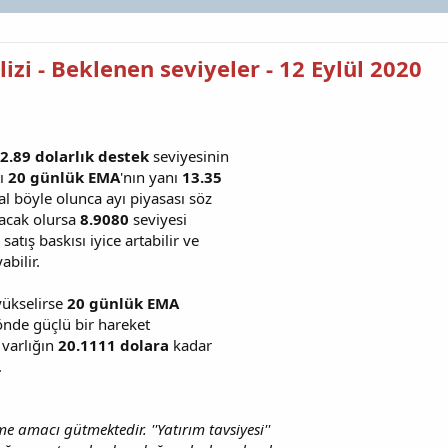
izi - Beklenen seviyeler - 12 Eylül 2020
2.89 dolarlık destek
seviyesinin
tı
20 günlük EMA
'nın yanı
13.35
l böyle olunca ayı piyasası söz
ıracak olursa
8.9080
seviyesi
atış baskısı iyice artabilir ve
abilir.
yükselirse
20 günlük EMA
yönde güçlü bir hareket
 varlığın
20.1111 dolara
kadar
.
me amacı gütmektedir. ''Yatırım tavsiyesi''