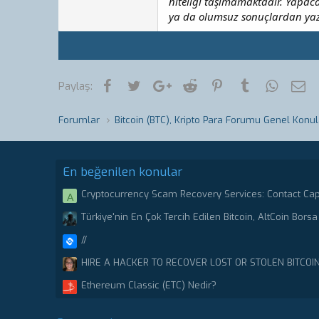
niteliği taşımamaktadır. Yapac
ya da olumsuz sonuçlardan ya
Facebook
Twitter
Google+
Reddit
Pinterest
Tumblr
WhatsA
E-
Paylaş:
Forumlar
Bitcoin (BTC), Kripto Para Forumu Genel Konul
En beğenilen konular
Cryptocurrency Scam Recovery Services: Contact Ca
A
Stolen or scammed Bitcoin.
Türkiye'nin En Çok Tercih Edilen Bitcoin, AltCoin Borsa 
//
HIRE A HACKER TO RECOVER LOST OR STOLEN BITCOI
CRYPTO RECOVERY CENTER
Ethereum Classic (ETC) Nedir?