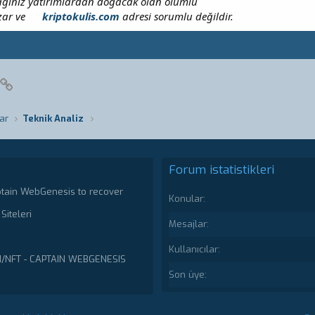
ağınız yatırımlardan doğacak olan olumlu
zar ve
kriptokulis.com
adresi sorumlu değildir.
pp
posta
Link
ar
Teknik Analiz
Forum istatistikleri
ptain WebGenesis to recover
Konular
Siteleri
Mesajlar
Kullanıcılar
N/NFT - CAPTAIN WEBGENESIS
Son üye