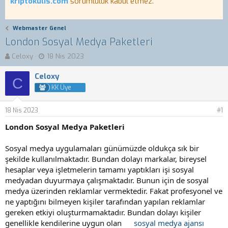
kriptokulis.com
sorumluluk kabul etmez.
Webmaster Genel
London Sosyal Medya Paketleri
K
B
Celoxy
18 Nis 2023
o
a
n
ş
Celoxy
C
b
l
KK Üye
u
a
y
n
18 Nis 2023
u
g
#1
b
ı
London Sosyal Medya Paketleri
a
ç
ş
t
Sosyal medya uygulamaları günümüzde oldukça sık bir
l
a
a
r
şekilde kullanılmaktadır. Bundan dolayı markalar, bireysel
t
i
hesaplar veya işletmelerin tamamı yaptıkları işi sosyal
a
h
medyadan duyurmaya çalışmaktadır. Bunun için de sosyal
n
i
medya üzerinden reklamlar vermektedir. Fakat profesyonel ve
ne yaptığını bilmeyen kişiler tarafından yapılan reklamlar
gereken etkiyi oluşturmamaktadır. Bundan dolayı kişiler
genellikle kendilerine uygun olan
sosyal medya ajansı