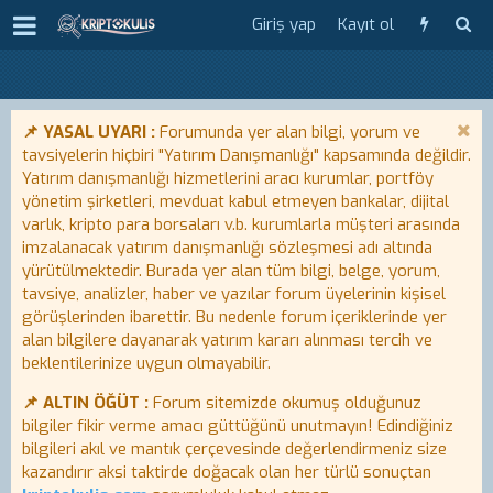
Giriş yap
Kayıt ol
📌 YASAL UYARI :
Forumunda yer alan bilgi, yorum ve
tavsiyelerin hiçbiri "Yatırım Danışmanlığı" kapsamında değildir.
Yatırım danışmanlığı hizmetlerini aracı kurumlar, portföy
yönetim şirketleri, mevduat kabul etmeyen bankalar, dijital
varlık, kripto para borsaları v.b. kurumlarla müşteri arasında
imzalanacak yatırım danışmanlığı sözleşmesi adı altında
yürütülmektedir. Burada yer alan tüm bilgi, belge, yorum,
tavsiye, analizler, haber ve yazılar forum üyelerinin kişisel
görüşlerinden ibarettir. Bu nedenle forum içeriklerinde yer
alan bilgilere dayanarak yatırım kararı alınması tercih ve
beklentilerinize uygun olmayabilir.
📌 ALTIN ÖĞÜT :
Forum sitemizde okumuş olduğunuz
bilgiler fikir verme amacı güttüğünü unutmayın! Edindiğiniz
bilgileri akıl ve mantık çerçevesinde değerlendirmeniz size
kazandırır aksi taktirde doğacak olan her türlü sonuçtan