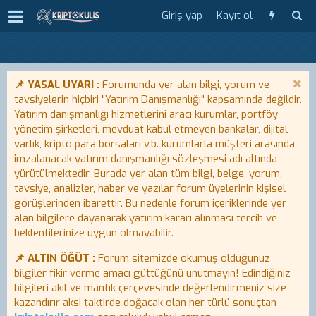
Giriş yap
Kayıt ol
📌 YASAL UYARI :
Forumunda yer alan bilgi, yorum ve
tavsiyelerin hiçbiri "Yatırım Danışmanlığı" kapsamında değildir.
Yatırım danışmanlığı hizmetlerini aracı kurumlar, portföy
yönetim şirketleri, mevduat kabul etmeyen bankalar, dijital
varlık, kripto para borsaları v.b. kurumlarla müşteri arasında
imzalanacak yatırım danışmanlığı sözleşmesi adı altında
yürütülmektedir. Burada yer alan tüm bilgi, belge, yorum,
tavsiye, analizler, haber ve yazılar forum üyelerinin kişisel
görüşlerinden ibarettir. Bu nedenle forum içeriklerinde yer
alan bilgilere dayanarak yatırım kararı alınması tercih ve
beklentilerinize uygun olmayabilir.
📌 ALTIN ÖĞÜT :
Forum sitemizde okumuş olduğunuz
bilgiler fikir verme amacı güttüğünü unutmayın! Edindiğiniz
bilgileri akıl ve mantık çerçevesinde değerlendirmeniz size
kazandırır aksi taktirde doğacak olan her türlü sonuçtan