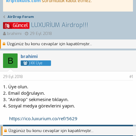
kriptokulis.com
sorumluluk kabul etmez.
AirDrop Forum
LUXURİUM Airdrop!!!
Güncel
K
B
brahimi
29 Eyl 2018
o
a
Üzgünüz bu konu cevaplar için kapatılmıştır...
n
ş
b
l
u
a
brahimi
B
y
n
KK Üye
u
g
b
ı
29 Eyl 2018
a
ç
#1
ş
t
1. Üye olun.
l
a
2. Email doğrulayın.
a
r
3. "Airdrop" sekmesine tıklayın.
t
i
a
h
4. Sosyal medya görevlerini yapın.
n
i
https://ico.luxurium.co/ref/5629
Üzgünüz bu konu cevaplar için kapatılmıştır...