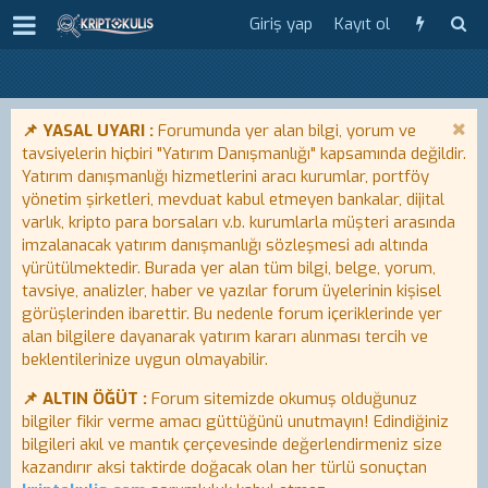
Giriş yap
Kayıt ol
📌 YASAL UYARI :
Forumunda yer alan bilgi, yorum ve
tavsiyelerin hiçbiri "Yatırım Danışmanlığı" kapsamında değildir.
Yatırım danışmanlığı hizmetlerini aracı kurumlar, portföy
yönetim şirketleri, mevduat kabul etmeyen bankalar, dijital
varlık, kripto para borsaları v.b. kurumlarla müşteri arasında
imzalanacak yatırım danışmanlığı sözleşmesi adı altında
yürütülmektedir. Burada yer alan tüm bilgi, belge, yorum,
tavsiye, analizler, haber ve yazılar forum üyelerinin kişisel
görüşlerinden ibarettir. Bu nedenle forum içeriklerinde yer
alan bilgilere dayanarak yatırım kararı alınması tercih ve
beklentilerinize uygun olmayabilir.
📌 ALTIN ÖĞÜT :
Forum sitemizde okumuş olduğunuz
bilgiler fikir verme amacı güttüğünü unutmayın! Edindiğiniz
bilgileri akıl ve mantık çerçevesinde değerlendirmeniz size
kazandırır aksi taktirde doğacak olan her türlü sonuçtan